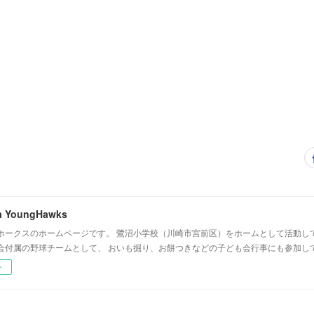
a YoungHawks
ホークスのホームページです。 鷺沼小学校（川崎市宮前区）をホームとして活動し
会付属の野球チームとして、 おいも掘り、お餅つきなどの子ども会行事にも参加し
ー