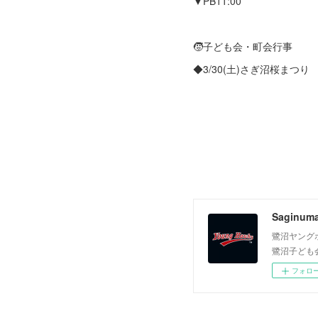
▼PB11:00
🧒子ども会・町会行事
◆3/30(土)さぎ沼桜まつり
Saginum
鷺沼ヤング
鷺沼子ども
フォロ