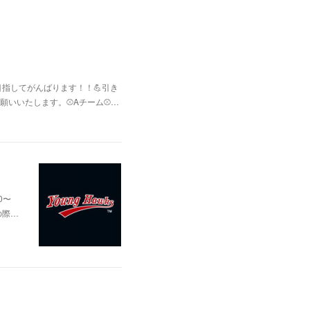
指してがんばります！！💪引き
いいたします。⚾Aチーム⚾️…
0〜
の際…