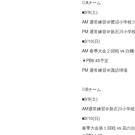
⚾Aチーム
■3/9(土)
AM 通常練習＠鷺沼小学校
PM 通常練習＠新石川小学
■3/10(日)
AM 春季大会２回戦 vs 
▼PB8:45予定
PM 通常練習＠諏訪球場
⚾Bチーム
■3/9(土)
AM通常練習＠新石川小学
■3/10(日)
春季大会第１回戦 vs.花