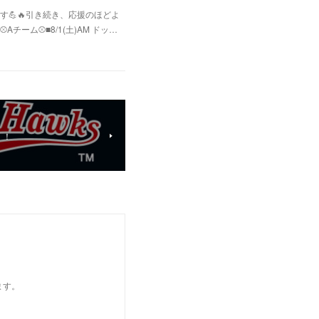
💪🔥引き続き、応援のほどよ
ム⚾️■8/1(土)AM ドッ…
！！
ます。