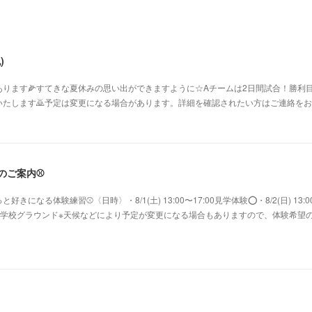
)
ります🌽すてきな夏休みの思い出ができますように☆Aチームは2日間試合！勝利目
たします🙇予定は変更になる場合があります。詳細を確認されたい方はご連絡をお願
験のご案内⚾️
になる体験練習⚾〈日時〉・8/1(土) 13:00〜17:00見学体験⭕️・8/2(日) 13:0
鷺沼小学校グラウンド※天候などにより予定が変更になる場合もありますので、体験希望