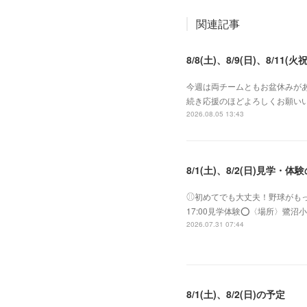
関連記事
8/8(土)、8/9(日)、8/11(火祝
今週は両チームともお盆休みがあ
続き応援のほどよろしくお願いい
2026.08.05 13:43
8/1(土)、8/2(日)見学・体
⚾︎初めてでも大丈夫！野球がもっと好き
17:00見学体験⭕️〈場所〉
2026.07.31 07:44
8/1(土)、8/2(日)の予定