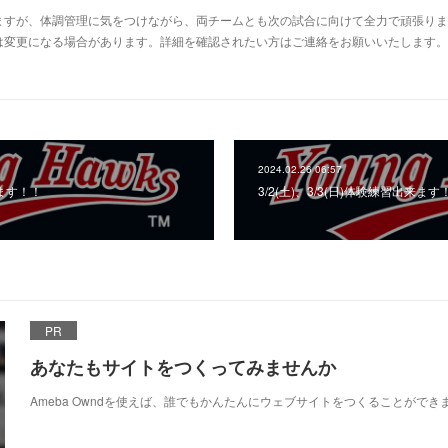
すが、体調管理に気をつけながら、両チームとも次の試合に向けて全力で頑張ります
変更になる場合があります。詳細を確認されたい方はご連絡をお願いいたします。⚾Aチー
2024.02.26 06:57
来ます！！
3/2(土)、3/3(日)体験練習出来ます
PR
あなたもサイトをつくってみませんか
Ameba Owndを使えば、誰でもかんたんにウェブサイトをつくることができ