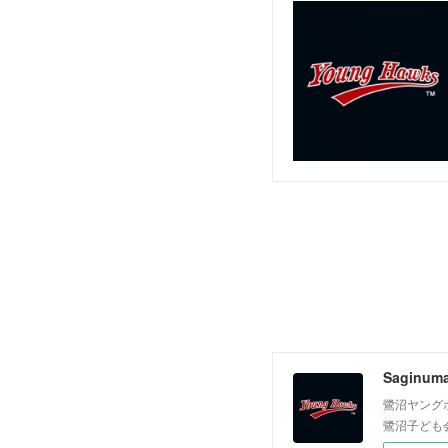
Saginum
鷺沼ヤング
鷺沼子ども