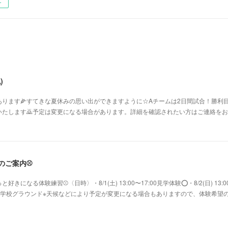
ー
)
ります🌽すてきな夏休みの思い出ができますように☆Aチームは2日間試合！勝利目
たします🙇予定は変更になる場合があります。詳細を確認されたい方はご連絡をお願
験のご案内⚾️
になる体験練習⚾〈日時〉・8/1(土) 13:00〜17:00見学体験⭕️・8/2(日) 13:0
鷺沼小学校グラウンド※天候などにより予定が変更になる場合もありますので、体験希望