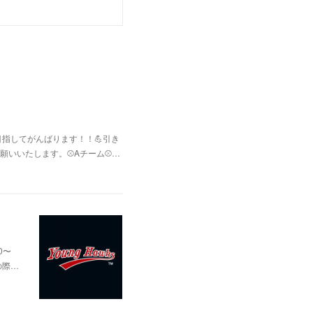
指してがんばります！！💪引き
いいたします。⚾Aチーム⚾️…
0〜
の際…