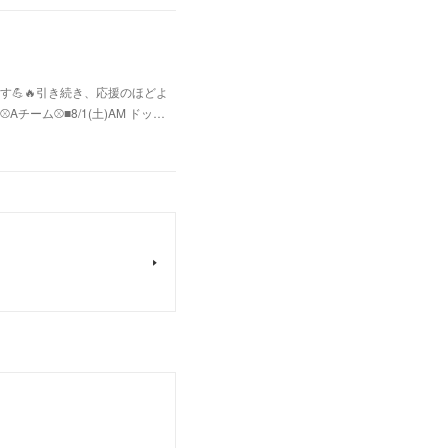
💪🔥引き続き、応援のほどよ
ム⚾️■8/1(土)AM ドッ…