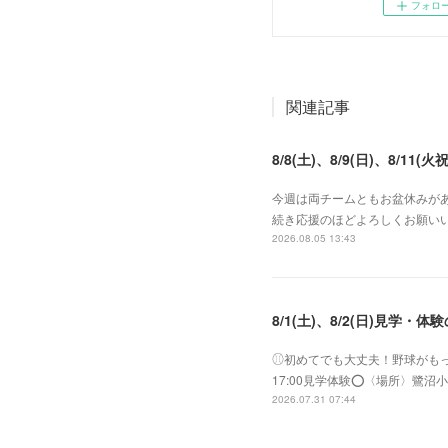
フォロ
関連記事
8/8(土)、8/9(日)、8/11(火祝
今週は両チームともお盆休みがあ
続き応援のほどよろしくお願いい
2026.08.05 13:43
8/1(土)、8/2(日)見学・体
⚾︎初めてでも大丈夫！野球がもっと好き
17:00見学体験⭕️〈場所〉
2026.07.31 07:44