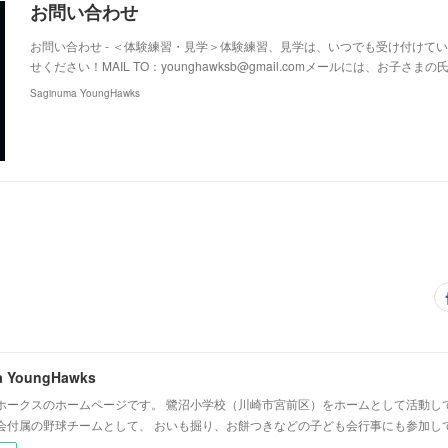
お問い合わせ
お問い合わせ - ＜体験練習・見学＞体験練習、見学は、いつでも受け付けて
せください！MAIL TO：younghawksb@gmail.comメールには、お子さま
Saginuma YoungHawks
a YoungHawks
ホークスのホームページです。 鷺沼小学校（川崎市宮前区）をホームとして活動し
会付属の野球チームとして、 おいも掘り、お餅つきなどの子ども会行事にも参加し