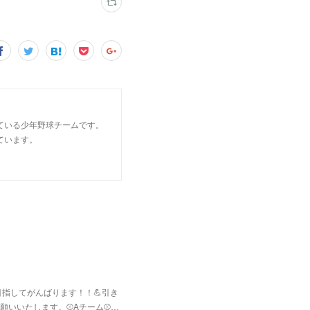
ている少年野球チームです。
ています。
指してがんばります！！💪引き
いいたします。⚾Aチーム⚾️…