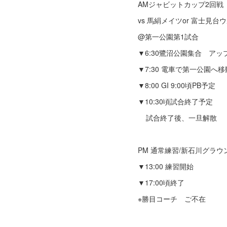
AMジャビットカップ2回戦
vs 馬絹メイツor 富士見台
@第一公園第1試合
▼6:30鷺沼公園集合 アッ
▼7:30 電車で第一公園へ移
▼8:00 GI 9:00頃PB予定
▼10:30頃試合終了予定
試合終了後、一旦解散
PM 通常練習/新石川グラウ
▼13:00 練習開始
▼17:00頃終了
※勝目コーチ ご不在