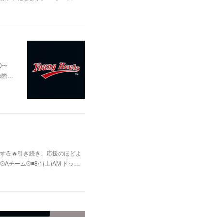
0〜
の際…
💪🔥引き続き、応援のほどよ
ム⚾️■8/1(土)AM ドッ…