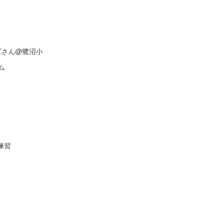
ズさん@鷺沼小
ム
練習