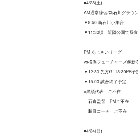
■4/23(土)
AM通常練習/新石川グラウ
▼8:50 新石川小集合
▼11:30頃 近隣公園で
PM あじさいリーグ
vs横浜フューチャーズ@新
▼12:30 先方GI 13:30PB予
▼15:00 試合終了予定
※黒須代表 ご不在
石倉監督 PMご不在
勝目コーチ ご不在
■4/24(日)