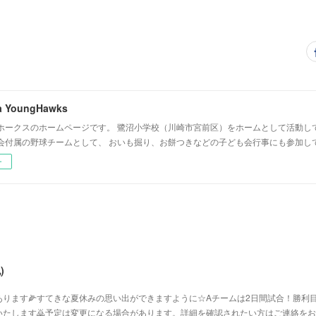
a YoungHawks
ホークスのホームページです。 鷺沼小学校（川崎市宮前区）をホームとして活動し
会付属の野球チームとして、 おいも掘り、お餅つきなどの子ども会行事にも参加し
ー
)
ります🌽すてきな夏休みの思い出ができますように☆Aチームは2日間試合！勝利目
たします🙇予定は変更になる場合があります。詳細を確認されたい方はご連絡をお願