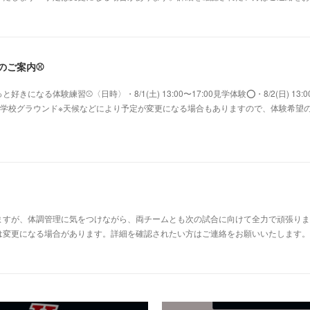
験のご案内⚾️
になる体験練習⚾〈日時〉・8/1(土) 13:00〜17:00見学体験⭕️・8/2(日) 13:0
鷺沼小学校グラウンド※天候などにより予定が変更になる場合もありますので、体験希望
すが、体調管理に気をつけながら、両チームとも次の試合に向けて全力で頑張ります
変更になる場合があります。詳細を確認されたい方はご連絡をお願いいたします。⚾Aチー