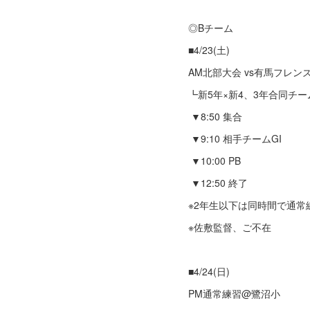
◎Bチーム
■4/23(土)
AM北部大会 vs有馬フレン
┗新5年×新4、3年合同チー
▼8:50 集合
▼9:10 相手チームGI
▼10:00 PB
▼12:50 終了
※2年生以下は同時間で通常
※佐敷監督、ご不在
■4/24(日)
PM通常練習@鷺沼小