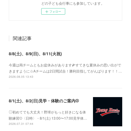
どの子ども会行事にも参加しています。
フォロー
関連記事
8/8(土)、8/9(日)、8/11(火祝)
今週は両チームともお盆休みがあります🌽すてきな夏休みの思い出がで
きますように☆Aチームは2日間試合！勝利目指してがんばります！！…
2026.08.05 13:43
8/1(土)、8/2(日)見学・体験のご案内⚾️
⚾︎初めてでも大丈夫！野球がもっと好きになる体
験練習⚾〈日時〉・8/1(土) 13:00〜17:00見学体…
2026.07.31 07:44