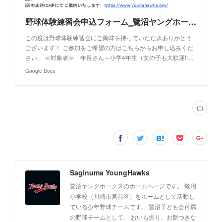
野球体験練習会申込フォーム‗鷺沼ヤングホークス（2022/4/30）
この度は野球体験練習会にご興味を持っていただきありがとう
ございます！ ご参加をご希望の方はこちらからお申し込みくだ
さい。 ≪対象者≫ 年長さん～小学4年生（女の子も大歓迎!!…
Google Docs
Saginuma YoungHawks
鷺沼ヤングホークスのホームページです。 鷺沼
小学校（川崎市宮前区）をホームとして活動し
ている少年野球チームです。 鷺沼子ども会付属
の野球チームとして、 おいも掘り、お餅つきな