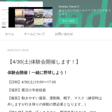
Ameba Owndで
あなただけのホームページやブログをつ
くろう
今すぐ試す
ホーム
チームについて
お問い合わせ
2022.04.21 09:29
【4/30(土)体験会開催します！】
体験会開催！一緒に野球しよう！
【日時】4/30(土)13:00〜17:00
【場所】鷺沼小学校校庭
【服装】動きやすい服装、運動靴、帽子、マスク（練習時は
外しますが行き帰りの移動の際必要となります。)
【持ち物】水筒、汗ふきタオル、野球道具(あれば。グロー