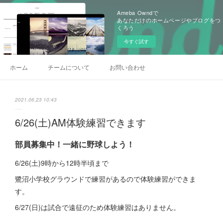
Ameba Owndで
あなただけのホームページやブログをつ
くろう
今すぐ試す
ホーム
チームについて
お問い合わせ
2021.06.23 10:43
6/26(土)AM体験練習できます
部員募集中！一緒に野球しよう！
6/26(土)9時から12時半頃まで
鷺沼小学校グラウンドで練習があるので体験練習ができま
す。
6/27(日)は試合で遠征のため体験練習はありません。