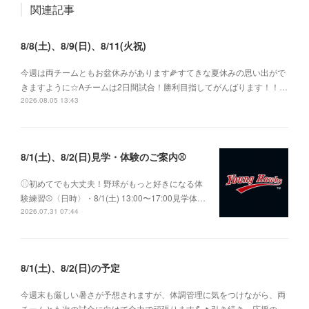
関連記事
8/8(土)、8/9(日)、8/11(火祝)
今週は両チームともお盆休みがあります🌽すてきな夏休みの思い出がで
きますように☆Aチームは2日間試合！勝利目指してがんばります！！…
2026.08.05 13:43
8/1(土)、8/2(日)見学・体験のご案内⚾️
⚾︎初めてでも大丈夫！野球がもっと好きになる体
験練習⚾〈日時〉・8/1(土) 13:00〜17:00見学体…
2026.07.31 07:44
8/1(土)、8/2(日)の予定
今週末も厳しい暑さが予想されますが、体調管理に気をつけながら、両
チームとも次の試合に向けて全力で頑張ります💪🔥引き続き、応援の…