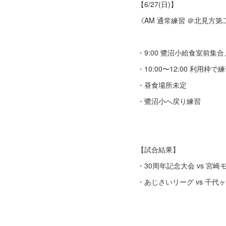
【6/27(日)】
《AM 通常練習 ＠北見方第
・9:00 鷺沼小給食室前集
・10:00〜12:00 利用枠で
・昼食場所未定
・鷺沼小へ戻り練習
【試合結果】
・30周年記念大会 vs 宮崎モ
・あじさいリーグ vs 千代ヶ