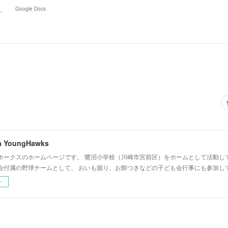
Google Docs
a YoungHawks
ホークスのホームページです。 鷺沼小学校（川崎市宮前区）をホームとして活動し
会付属の野球チームとして、 おいも掘り、お餅つきなどの子ども会行事にも参加し
ー