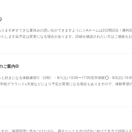
)
ります🌽すてきな夏休みの思い出ができますように☆Aチームは2日間試合！勝利目
たします🙇予定は変更になる場合があります。詳細を確認されたい方はご連絡をお願
験のご案内⚾️
になる体験練習⚾〈日時〉・8/1(土) 13:00〜17:00見学体験⭕️・8/2(日) 13:0
鷺沼小学校グラウンド※天候などにより予定が変更になる場合もありますので、体験希望
すが、体調管理に気をつけながら、両チームとも次の試合に向けて全力で頑張ります