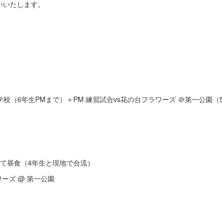
いいたします。
学校（6年生PMまで）＋PM 練習試合vs花の台フラワーズ ＠第一公園（
して昼食（4年生と現地で合流）
ワーズ @ 第一公園