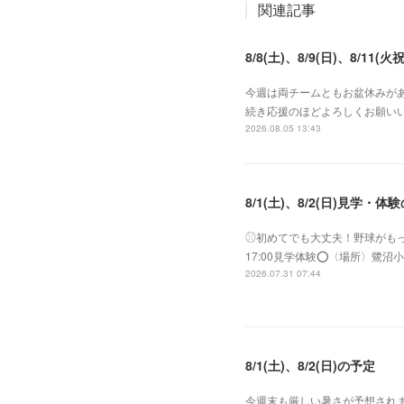
関連記事
8/8(土)、8/9(日)、8/11(火祝
今週は両チームともお盆休みがあ
続き応援のほどよろしくお願いい
2026.08.05 13:43
8/1(土)、8/2(日)見学・体
⚾︎初めてでも大丈夫！野球がもっと好き
17:00見学体験⭕️〈場所〉
2026.07.31 07:44
8/1(土)、8/2(日)の予定
今週末も厳しい暑さが予想されま