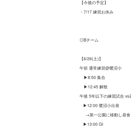
【今後の予定】
・7/17 練習お休み
◎Bチーム
【6/26(土)】
午前 通常練習@鷺沼小
▶︎8:50 集合
▶︎12:45 解散
午後 5年以下の練習試合 v
▶︎12:00 鷺沼小出発
→第一公園に移動し昼食
▶︎13:00 GI