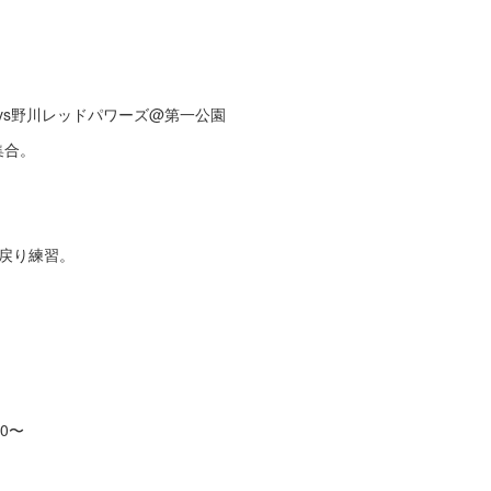
vs野川レッドパワーズ@第一公園
集合。
戻り練習。
0〜