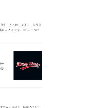
指してがんばります！！💪引き
いいたします。⚾Aチーム⚾️…
0〜
の際…
💪🔥引き続き、応援のほどよ