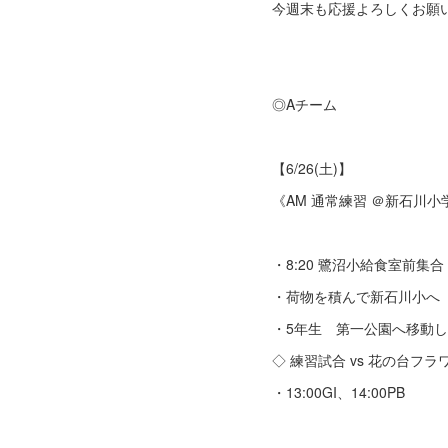
今週末も応援よろしくお願
◎Aチーム
【6/26(土)】
《AM 通常練習 ＠新石川小
・8:20 鷺沼小給食室前集合
・荷物を積んで新石川小へ
・5年生 第一公園へ移動
◇ 練習試合 vs 花の台フラ
・13:00GI、14:00PB