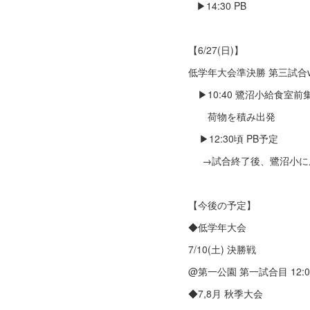
▶︎14:30 PB
【6/27(日)】
低学年大会準決勝 第三試合
▶︎10:40 鷺沼小給食室前
荷物を積み出発
▶︎12:30頃 PB予定
→試合終了後、鷺沼小に
【今後の予定】
◆低学年大会
7/10(土) 決勝戦
@第一公園 第一試合目 12:0
◆7,8月 秋季大会