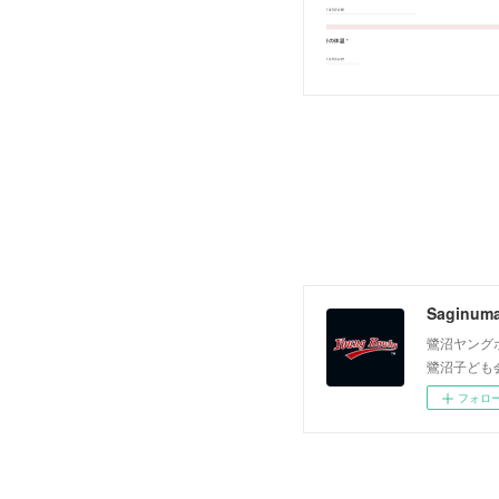
Saginum
鷺沼ヤング
鷺沼子ども
フォロ