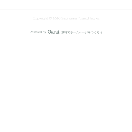
Copyright ©
2026
Saginuma YoungHawks
.
Powered by
無料でホームページをつくろう
AmebaOwnd
フォロー