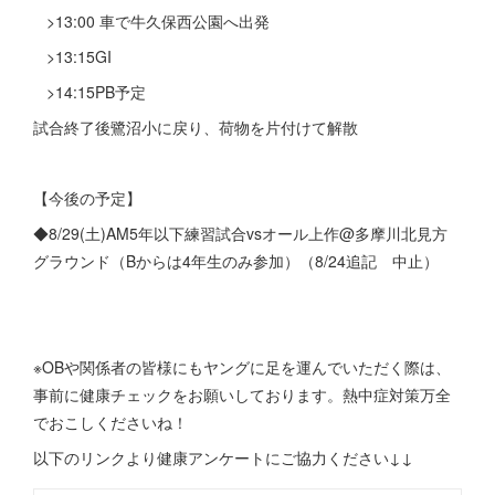
>13:00 車で牛久保西公園へ出発
>13:15GI
>14:15PB予定
試合終了後鷺沼小に戻り、荷物を片付けて解散
【今後の予定】
◆8/29(土)AM5年以下練習試合vsオール上作@多摩川北見方
グラウンド（Bからは4年生のみ参加）（8/24追記 中止）
※OBや関係者の皆様にもヤングに足を運んでいただく際は、
事前に健康チェックをお願いしております。熱中症対策万全
でおこしくださいね！
以下のリンクより健康アンケートにご協力ください↓↓