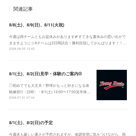
関連記事
8/8(土)、8/9(日)、8/11(火祝)
今週は両チームともお盆休みがあります🌽すてきな夏休みの思い出がで
きますように☆Aチームは2日間試合！勝利目指してがんばります！！…
2026.08.05 13:43
8/1(土)、8/2(日)見学・体験のご案内⚾️
⚾︎初めてでも大丈夫！野球がもっと好きになる体
験練習⚾〈日時〉・8/1(土) 13:00〜17:00見学体…
2026.07.31 07:44
8/1(土)、8/2(日)の予定
今週末も厳しい暑さが予想されますが、体調管理に気をつけながら、両