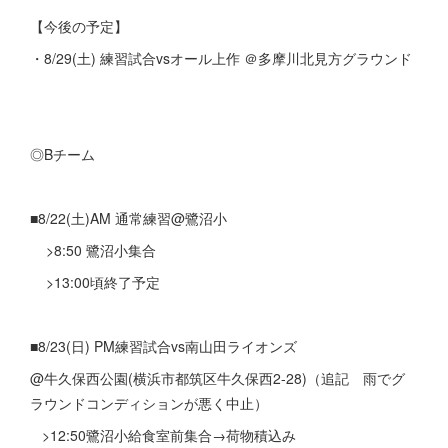
【今後の予定】
・8/29(土) 練習試合vsオール上作 ＠多摩川北見方グラウンド
◎Bチーム
■8/22(土)AM 通常練習@鷺沼小
>8:50 鷺沼小集合
>13:00頃終了予定
■8/23(日) PM練習試合vs南山田ライオンズ
@牛久保西公園(横浜市都筑区牛久保西2-28)（追記 雨でグ
ラウンドコンディションが悪く中止）
>12:50鷺沼小給食室前集合→荷物積込み