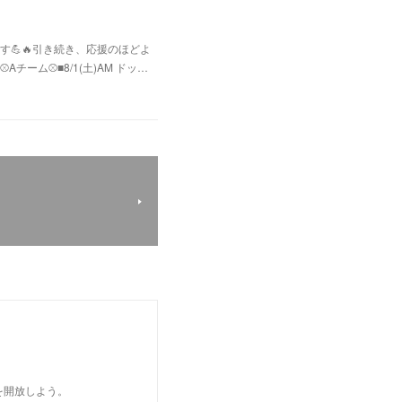
💪🔥引き続き、応援のほどよ
ム⚾️■8/1(土)AM ドッ…
を開放しよう。