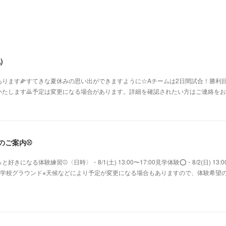
)
ります🌽すてきな夏休みの思い出ができますように☆Aチームは2日間試合！勝利目
たします🙇予定は変更になる場合があります。詳細を確認されたい方はご連絡をお願
験のご案内⚾️
になる体験練習⚾〈日時〉・8/1(土) 13:00〜17:00見学体験⭕️・8/2(日) 13:0
鷺沼小学校グラウンド※天候などにより予定が変更になる場合もありますので、体験希望