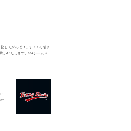
指してがんばります！！💪引き
いいたします。⚾Aチーム⚾️…
0〜
の際…