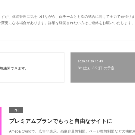
すが、体調管理に気をつけながら、両チームとも次の試合に向けて全力で頑張ります
変更になる場合があります。詳細を確認されたい方はご連絡をお願いいたします。⚾Aチー
2020.07.29 10:45
8/1(土)、8/2(日)の予定
PM体験練習できます。
PR
プレミアムプランでもっと自由なサイトに
Ameba Owndで、広告非表示、画像容量無制限、ページ数無制限などの機能