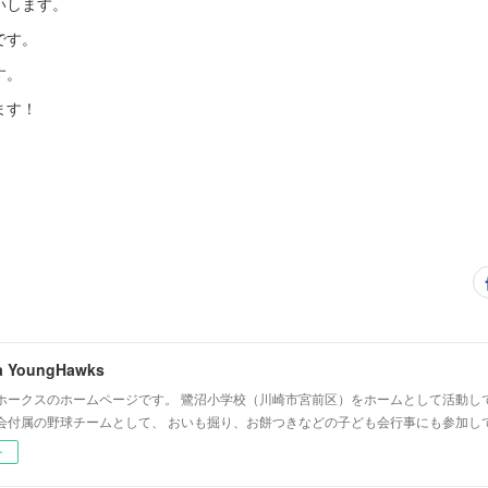
いします。
です。
す。
ます！
a YoungHawks
ホークスのホームページです。 鷺沼小学校（川崎市宮前区）をホームとして活動し
会付属の野球チームとして、 おいも掘り、お餅つきなどの子ども会行事にも参加し
ー