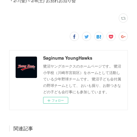
・2/7(金)～2/8(土) お別れお泊り会
Saginuma YoungHawks
鷺沼ヤングホークスのホームページです。 鷺沼
小学校（川崎市宮前区）をホームとして活動し
ている少年野球チームです。 鷺沼子ども会付属
の野球チームとして、 おいも掘り、お餅つきな
どの子ども会行事にも参加しています。
フォロー
関連記事