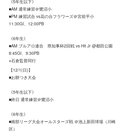
《5年生以下》
■AM 通常練習＠鷺沼小
■PM 練習試合 vs花の台フラワーズ＠宮前平小
11:30GI、12:00PB
《6年生》
■AM ブルアロ連合 県知事杯2回戦 vs Hit Jr @都田公園
8:45GI、9:30PB
※石倉監督同行
【12/1(日)】
■お餅つき大会
《5年生以下》
■終日 通常練習＠鷺沼小
《6年生》
■南部リーグ大会オールスターズ戦 ＠池上新田球場（川崎
区）