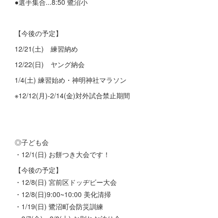
●選手集合...8:50 鷺沼小
【今後の予定】
12/21(土) 練習納め
12/22(日) ヤング納会
1/4(土) 練習始め・神明神社マラソン
※12/12(月)-2/14(金)対外試合禁止期間
◎子ども会
・12/1(日) お餅つき大会です！
【今後の予定】
・12/8(日) 宮前区ドッヂビー大会
・12/8(日)9:00~10:00 美化清掃
・1/19(日) 鷺沼町会防災訓練