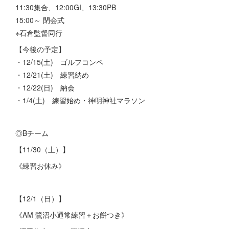
11:30集合、12:00GI、13:30PB
15:00～ 閉会式
※石倉監督同行
【今後の予定】
・12/15(土) ゴルフコンペ
・12/21(土) 練習納め
・12/22(日) 納会
・1/4(土) 練習始め・神明神社マラソン
◎Bチーム
【11/30（土）】
《練習お休み》
【12/1（日）】
《AM 鷺沼小通常練習＋お餅つき》