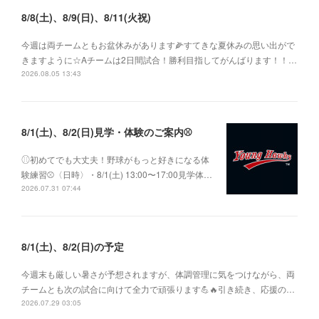
8/8(土)、8/9(日)、8/11(火祝)
今週は両チームともお盆休みがあります🌽すてきな夏休みの思い出がで
きますように☆Aチームは2日間試合！勝利目指してがんばります！！…
2026.08.05 13:43
8/1(土)、8/2(日)見学・体験のご案内⚾️
⚾︎初めてでも大丈夫！野球がもっと好きになる体
験練習⚾〈日時〉・8/1(土) 13:00〜17:00見学体…
2026.07.31 07:44
8/1(土)、8/2(日)の予定
今週末も厳しい暑さが予想されますが、体調管理に気をつけながら、両
チームとも次の試合に向けて全力で頑張ります💪🔥引き続き、応援の…
2026.07.29 03:05