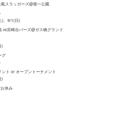
vs松風スラッガーズ@第一公園
ト
)、9/1(日)
回戦 vs宮崎台バーズ@ガス橋グランド
日)
ーグ
)
ント or オープントーナメント
日)
練習お休み