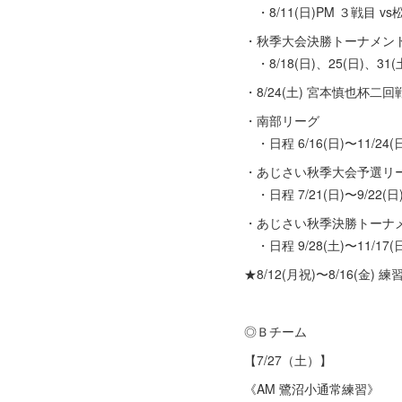
・8/11(日)PM ３戦目 
・秋季大会決勝トーナメン
・8/18(日)、25(日)、31(土
・8/24(土) 宮本慎也杯二
・南部リーグ
・日程 6/16(日)〜11/24(
・あじさい秋季大会予選リ
・日程 7/21(日)〜9/22(日
・あじさい秋季決勝トーナメ
・日程 9/28(土)〜11/17(
★8/12(月祝)〜8/16(金) 
◎Ｂチーム
【7/27（土）】
《AM 鷺沼小通常練習》