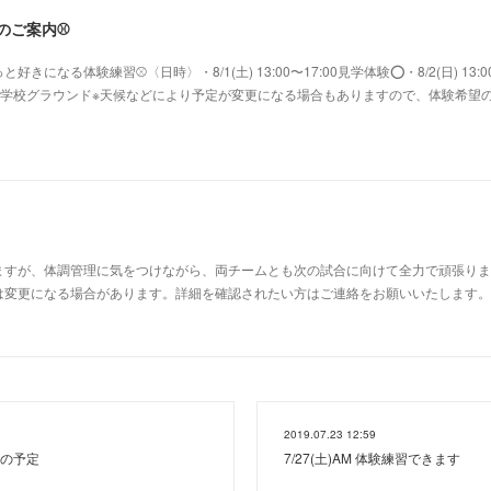
験のご案内⚾️
になる体験練習⚾〈日時〉・8/1(土) 13:00〜17:00見学体験⭕️・8/2(日) 13:0
鷺沼小学校グラウンド※天候などにより予定が変更になる場合もありますので、体験希望
すが、体調管理に気をつけながら、両チームとも次の試合に向けて全力で頑張ります
変更になる場合があります。詳細を確認されたい方はご連絡をお願いいたします。⚾Aチー
2019.07.23 12:59
日)の予定
7/27(土)AM 体験練習できます