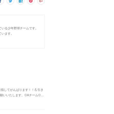
ている少年野球チームです。
ています。
指してがんばります！！💪引き
いいたします。⚾Aチーム⚾️…