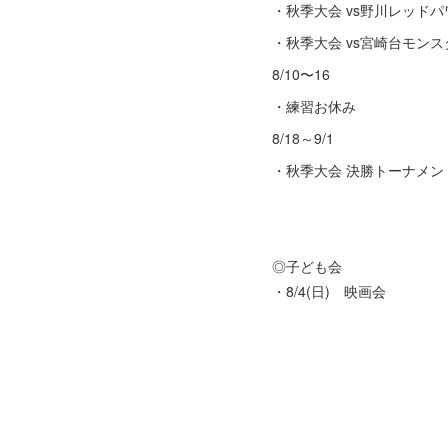
・秋季大会 vs野川レッドパ
・秋季大会 vs宮崎台モン
8/10〜16
・練習お休み
8/18～9/1
・秋季大会 決勝トーナメン
◎子ども会
・8/4(日) 映画会