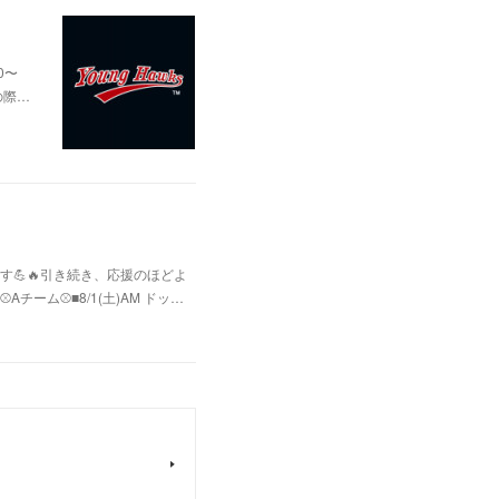
0〜
の際…
💪🔥引き続き、応援のほどよ
ム⚾️■8/1(土)AM ドッ…