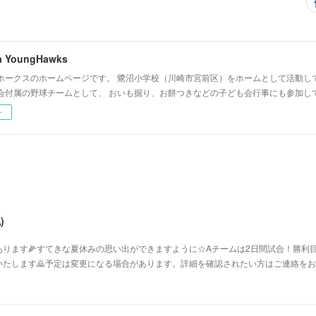
a YoungHawks
ホークスのホームページです。 鷺沼小学校（川崎市宮前区）をホームとして活動し
会付属の野球チームとして、 おいも掘り、お餅つきなどの子ども会行事にも参加し
ー
)
ります🌽すてきな夏休みの思い出ができますように☆Aチームは2日間試合！勝利目
たします🙇予定は変更になる場合があります。詳細を確認されたい方はご連絡をお願