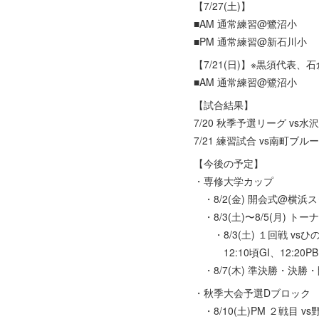
【7/27(土)】
■AM 通常練習@鷺沼小
■PM 通常練習@新石川小
【7/21(日)】※黒須代表
■AM 通常練習@鷺沼小
【試合結果】
7/20 秋季予選リーグ vs水沢
7/21 練習試合 vs南町ブルー
【今後の予定】
・専修大学カップ
・8/2(金) 開会式@横浜ス
・8/3(土)〜8/5(月) ト
・8/3(土) １回戦 vs
12:10頃GI、12:20PB
・8/7(木) 準決勝・決
・秋季大会予選Dブロック
・8/10(土)PM ２戦目 