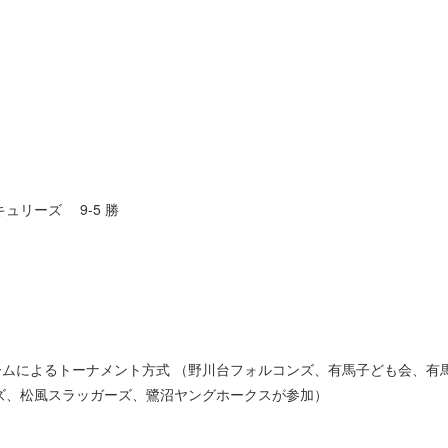
キュリーズ 9-5 勝
ームによるトーナメント方式 （野川台フォルコンズ、有馬子ども会、有
ズ、松風スラッガーズ、鷺沼ヤングホークスが参加）