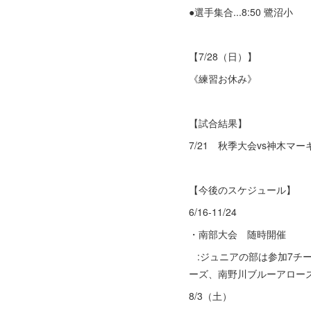
●選手集合...8:50 鷺沼小
【7/28（日）】
《練習お休み》
【試合結果】
7/21 秋季大会vs神木マー
【今後のスケジュール】
6/16-11/24
・南部大会 随時開催
:ジュニアの部は参加7チ
ーズ、南野川ブルーアロー
8/3（土）