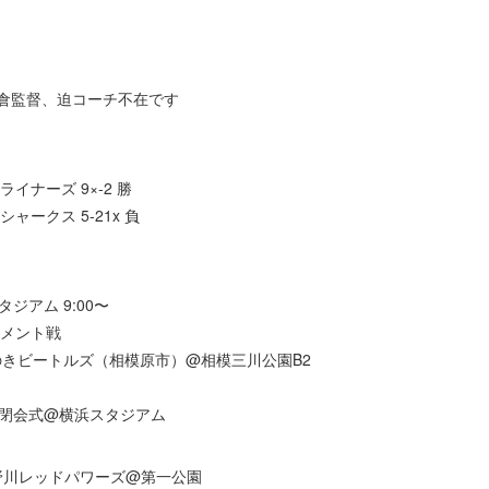
、石倉監督、迫コーチ不在です
ライナーズ 9×-2 勝
シャークス 5-21x 負
タジアム 9:00〜
ーナメント戦
ひのきビートルズ（相模原市）@相模三川公園B2
勝・閉会式@横浜スタジアム
vs野川レッドパワーズ@第一公園