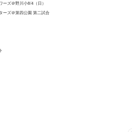
ワーズ＠野川小8/4（日）
スターズ＠第四公園 第二試合
ト