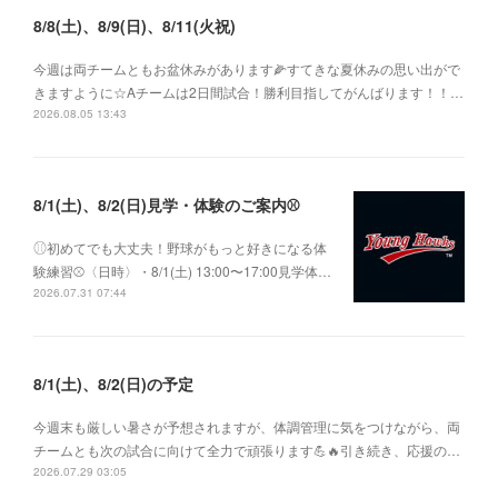
8/8(土)、8/9(日)、8/11(火祝)
今週は両チームともお盆休みがあります🌽すてきな夏休みの思い出がで
きますように☆Aチームは2日間試合！勝利目指してがんばります！！…
2026.08.05 13:43
8/1(土)、8/2(日)見学・体験のご案内⚾️
⚾︎初めてでも大丈夫！野球がもっと好きになる体
験練習⚾〈日時〉・8/1(土) 13:00〜17:00見学体…
2026.07.31 07:44
8/1(土)、8/2(日)の予定
今週末も厳しい暑さが予想されますが、体調管理に気をつけながら、両
チームとも次の試合に向けて全力で頑張ります💪🔥引き続き、応援の…
2026.07.29 03:05