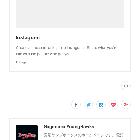
Instagram
Create an account or log in to Instagram - Share what you're
into with the people who get you.
Instagram
Saginuma YoungHawks
鷺沼ヤングホークスのホームページです。 鷺沼