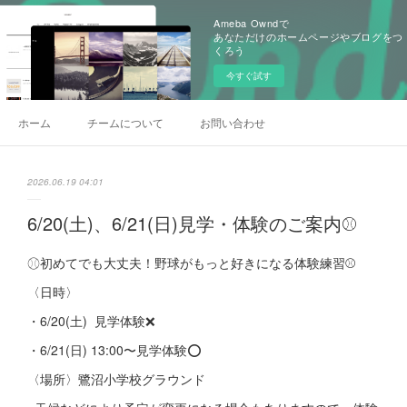
Ameba Owndで
あなただけのホームページやブログをつ
くろう
今すぐ試す
ホーム
チームについて
お問い合わせ
2026.06.19 04:01
6/20(土)、6/21(日)見学・体験のご案内⚾️
⚾︎初めてでも大丈夫！野球がもっと好きになる体験練習⚾
〈日時〉
・6/20(土) 見学体験❌
・6/21(日) 13:00〜見学体験⭕️
〈場所〉鷺沼小学校グラウンド