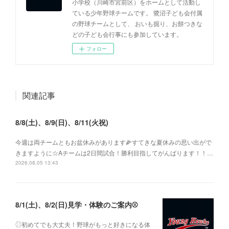
小学校（川崎市宮前区）をホームとして活動し
ている少年野球チームです。 鷺沼子ども会付属
の野球チームとして、 おいも掘り、お餅つきな
どの子ども会行事にも参加しています。
フォロー
関連記事
8/8(土)、8/9(日)、8/11(火祝)
今週は両チームともお盆休みがあります🌽すてきな夏休みの思い出がで
きますように☆Aチームは2日間試合！勝利目指してがんばります！！…
2026.08.05 13:43
8/1(土)、8/2(日)見学・体験のご案内⚾️
⚾︎初めてでも大丈夫！野球がもっと好きになる体