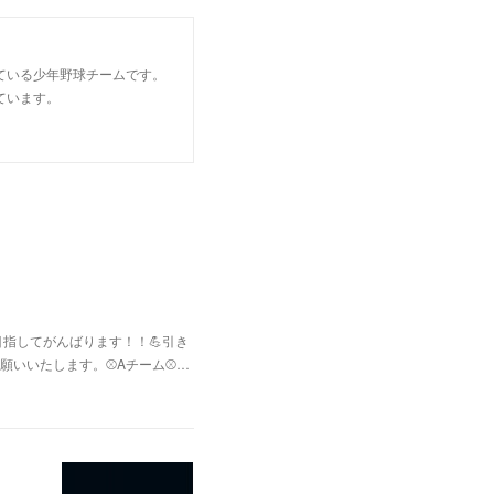
ている少年野球チームです。
ています。
指してがんばります！！💪引き
いいたします。⚾Aチーム⚾️…