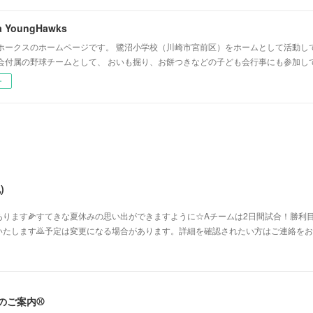
a YoungHawks
ホークスのホームページです。 鷺沼小学校（川崎市宮前区）をホームとして活動し
会付属の野球チームとして、 おいも掘り、お餅つきなどの子ども会行事にも参加し
ー
)
ります🌽すてきな夏休みの思い出ができますように☆Aチームは2日間試合！勝利目
たします🙇予定は変更になる場合があります。詳細を確認されたい方はご連絡をお願
験のご案内⚾️