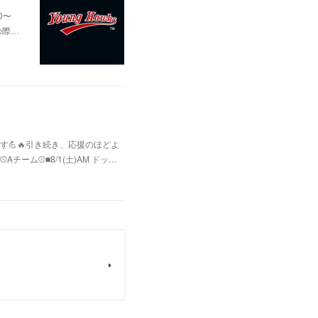
0〜
の際…
💪🔥引き続き、応援のほどよ
ム⚾️■8/1(土)AM ドッ…