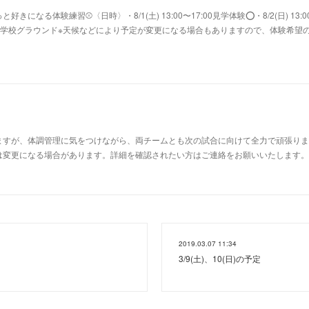
になる体験練習⚾〈日時〉・8/1(土) 13:00〜17:00見学体験⭕️・8/2(日) 13:0
鷺沼小学校グラウンド※天候などにより予定が変更になる場合もありますので、体験希望
すが、体調管理に気をつけながら、両チームとも次の試合に向けて全力で頑張ります
変更になる場合があります。詳細を確認されたい方はご連絡をお願いいたします。⚾Aチー
2019.03.07 11:34
3/9(土)、10(日)の予定