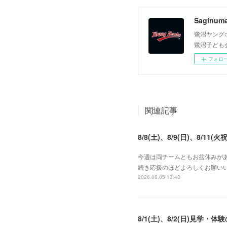
Saginum
鷺沼ヤング
鷺沼子ども
フォロ
関連記事
8/8(土)、8/9(日)、8/11(火祝
今週は両チームともお盆休みがあ
続き応援のほどよろしくお願いい
2026.08.05 13:43
8/1(土)、8/2(日)見学・体