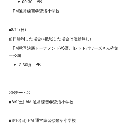
▼ 09:30 PB
PM通常練習@鷺沼小学校
■8/11(日)
前日勝利した場合(※敗戦した場合は活動無し)
PM秋季決勝トーナメントVS野川lレッドパワーズさん@第
一公園
▼12:30頃 PB
⚾Bチーム⚾
◾︎8/9(土) AM 通常練習@鷺沼小学校
◾︎8/10(日) PM 通常練習@鷺沼小学校