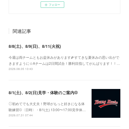
フォロー
関連記事
8/8(土)、8/9(日)、8/11(火祝)
今週は両チームともお盆休みがあります🌽すてきな夏休みの思い出がで
きますように☆Aチームは2日間試合！勝利目指してがんばります！！…
2026.08.05 13:43
8/1(土)、8/2(日)見学・体験のご案内⚾️
⚾︎初めてでも大丈夫！野球がもっと好きになる体
験練習⚾〈日時〉・8/1(土) 13:00〜17:00見学体…
2026.07.31 07:44