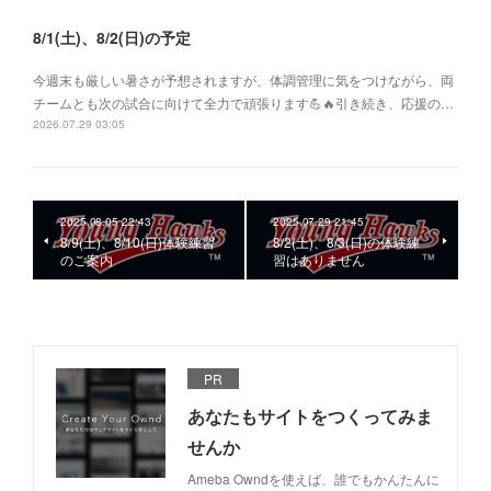
8/1(土)、8/2(日)の予定
今週末も厳しい暑さが予想されますが、体調管理に気をつけながら、両
チームとも次の試合に向けて全力で頑張ります💪🔥引き続き、応援の…
2026.07.29 03:05
2025.08.05 22:43
2025.07.29 21:45
8/9(土)、8/10(日)体験練習
8/2(土)、8/3(日)の体験練
のご案内
習はありません
PR
あなたもサイトをつくってみま
せんか
Ameba Owndを使えば、誰でもかんたんに