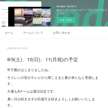
Ameba Owndで
あなただけのホームページやブログをつ
くろう
今すぐ試す
ホーム
チームについて
お問い合わせ
2025.08.05 15:03
8/9(土)、10(日)、11(月祝)の予定
甲子園がはじまりましたね。
サイレンの音がテレビから聞こえると夏が来たなと実感しま
す。
今週もAチームは連日試合です。
暑い日が続きますが応援引き続きよろしくお願いいたしま
す。