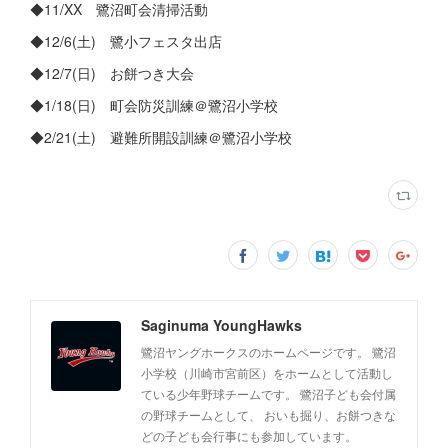
◆11/XX 鷺沼町会清掃活動
◆12/6(土) 鷺小フェスタ出店
◆12/7(日) お餅つき大会
◆1/18(日) 町会防災訓練＠鷺沼小学校
◆2/21(土) 避難所開設訓練＠鷺沼小学校
Saginuma YoungHawks
鷺沼ヤングホークスのホームページです。 鷺沼
小学校（川崎市宮前区）をホームとして活動し
ている少年野球チームです。 鷺沼子ども会付属
の野球チームとして、 おいも掘り、お餅つきな
どの子ども会行事にも参加しています。