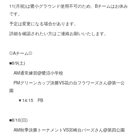
11(月祝)は鷺小グラウンド使用不可のため、Bチームはお休み
です。
予定は変更になる場合があります。
詳細を確認されたい方はご連絡お願いいたします。
⚾️Aチーム⚾️
■8/9(土)
AM通常練習@鷺沼小学校
PMグリーンカップ決勝VS花の台フラワーズさん@第一公
園
▼14:15 PB
■8/10(日)
AM秋季決勝トーナメントVS宮崎台バーズさん@第四公園