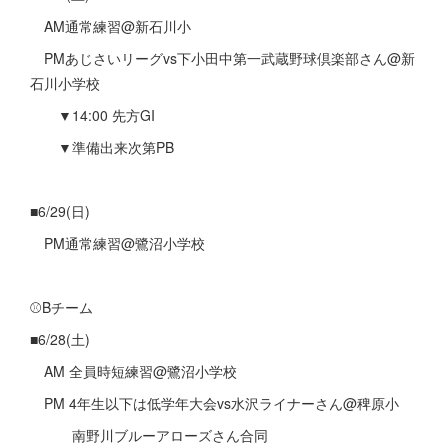
AM通常練習@新石川小
PMあじさいリーグvs下小田中第一武蔵野球倶楽部さん@新
石川小学校
▼14:00 先方GI
▼準備出来次第PB
■6/29(日)
PM通常練習@鷺沼小学校
⚾️Bチーム
■6/28(土)
AM 全員時短練習@鷺沼小学校
PM 4年生以下は低学年大会vs水沢ライナーさん@稗原小
南野川ブルーアローズさん合同