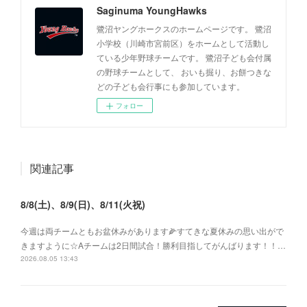
Saginuma YoungHawks
鷺沼ヤングホークスのホームページです。 鷺沼
小学校（川崎市宮前区）をホームとして活動し
ている少年野球チームです。 鷺沼子ども会付属
の野球チームとして、 おいも掘り、お餅つきな
どの子ども会行事にも参加しています。
フォロー
関連記事
8/8(土)、8/9(日)、8/11(火祝)
今週は両チームともお盆休みがあります🌽すてきな夏休みの思い出がで
きますように☆Aチームは2日間試合！勝利目指してがんばります！！…
2026.08.05 13:43