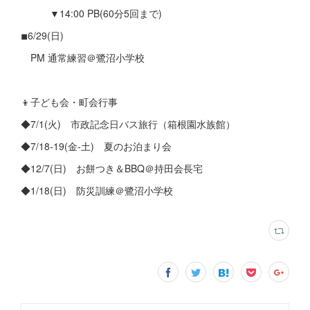
▼14:00 PB(60分5回まで)
◾︎6/29(日)
PM 通常練習＠鷺沼小学校
👦子ども会・町会行事
◆7/1(火) 市政記念日バス旅行（箱根園水族館）
◆7/18-19(金-土) 夏のお泊まり会
◆12/7(日) お餅つき＆BBQ＠持田会長宅
◆1/18(日) 防災訓練＠鷺沼小学校