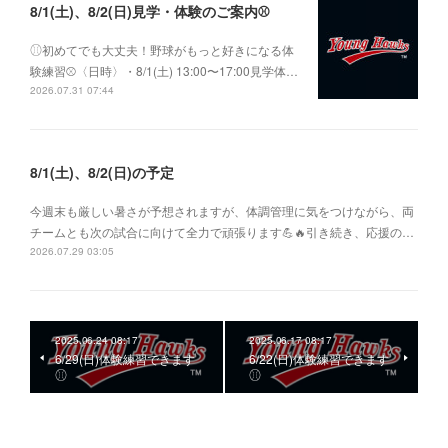
8/1(土)、8/2(日)見学・体験のご案内⚾️
⚾︎初めてでも大丈夫！野球がもっと好きになる体
験練習⚾〈日時〉・8/1(土) 13:00〜17:00見学体…
2026.07.31 07:44
8/1(土)、8/2(日)の予定
今週末も厳しい暑さが予想されますが、体調管理に気をつけながら、両
チームとも次の試合に向けて全力で頑張ります💪🔥引き続き、応援の…
2026.07.29 03:05
2025.06.24 08:17
2025.06.17 08:17
6/29(日)体験練習できます
6/22(日)体験練習できます
⚾︎
⚾︎