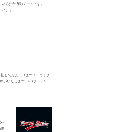
ている少年野球チームです。
ています。
指してがんばります！！💪引き
いいたします。⚾Aチーム⚾️…
0〜
の際…