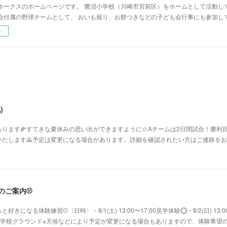
ホークスのホームページです。 鷺沼小学校（川崎市宮前区）をホームとして活動し
会付属の野球チームとして、 おいも掘り、お餅つきなどの子ども会行事にも参加し
ー
)
ります🌽すてきな夏休みの思い出ができますように☆Aチームは2日間試合！勝利目
たします🙇予定は変更になる場合があります。詳細を確認されたい方はご連絡をお願
験のご案内⚾️
になる体験練習⚾〈日時〉・8/1(土) 13:00〜17:00見学体験⭕️・8/2(日) 13:0
鷺沼小学校グラウンド※天候などにより予定が変更になる場合もありますので、体験希望