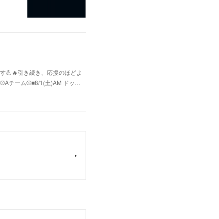
💪🔥引き続き、応援のほどよ
ム⚾️■8/1(土)AM ドッ…