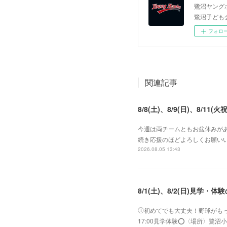
鷺沼ヤング
鷺沼子ども
フォロ
関連記事
8/8(土)、8/9(日)、8/11(火祝
今週は両チームともお盆休みがあ
続き応援のほどよろしくお願いい
2026.08.05 13:43
8/1(土)、8/2(日)見学・体
⚾︎初めてでも大丈夫！野球がもっと好き
17:00見学体験⭕️〈場所〉