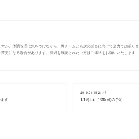
すが、体調管理に気をつけながら、両チームとも次の試合に向けて全力で頑張ります
変更になる場合があります。詳細を確認されたい方はご連絡をお願いいたします。⚾Aチー
2019.01.15 21:47
来ます
1/19(土)、1/20(日)の予定