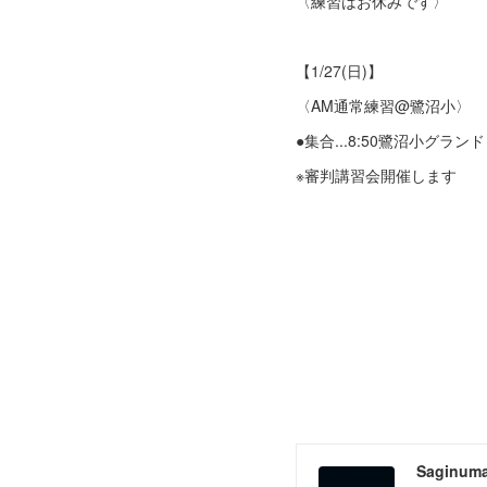
〈練習はお休みです〉
【1/27(日)】
〈AM通常練習@鷺沼小〉
●集合...8:50鷺沼小グランド
※審判講習会開催します
Saginum