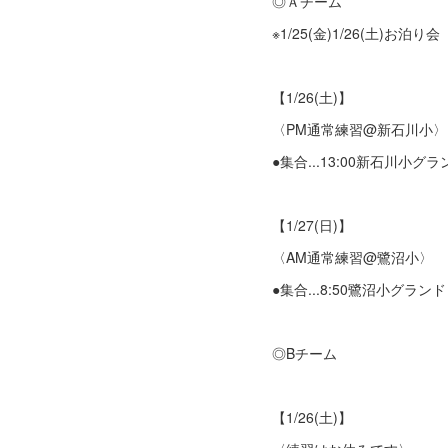
◎Ａチーム
※1/25(金)1/26(土)お泊り会
【1/26(土)】
〈PM通常練習@新石川小〉
●集合...13:00新石川小グラ
【1/27(日)】
〈AM通常練習@鷺沼小〉
●集合...8:50鷺沼小グランド
◎Bチーム
【1/26(土)】