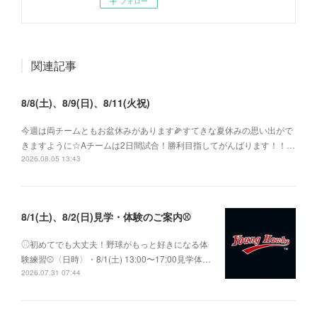
フォロー
関連記事
8/8(土)、8/9(日)、8/11(火祝)
今週は両チームともお盆休みがあります🌽すてきな夏休みの思い出がで
きますように☆Aチームは2日間試合！勝利目指してがんばります！！…
2026.08.05 13:43
8/1(土)、8/2(日)見学・体験のご案内⚾️
⚾︎初めてでも大丈夫！野球がもっと好きになる体
験練習⚾〈日時〉・8/1(土) 13:00〜17:00見学体…
2026.07.31 07:44