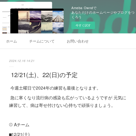
Ameba Owndで
あなただけのホームページやブログをつ
くろう
今すぐ試す
ホーム
チームについて
お問い合わせ
2024.12.16 14:21
12/21(土)、22(日)の予定
今週土曜日で2024年の練習も最後となります。
急に寒くなり流行病の感染も広がっているようですが 元気に
練習して、病は寄せ付けない心持ちで頑張りましょう。
⚾ Aチーム
⬛︎12/21(土)