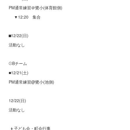
PM通常練習＠鷺小(体育館側)
▼12:20 集合
⬛︎12/22(日)
活動なし
⚾Bチーム
■12/21(土)
PM通常練習@鷺小(池側)
12/22(日)
活動なし
👦子ども会・町会行事