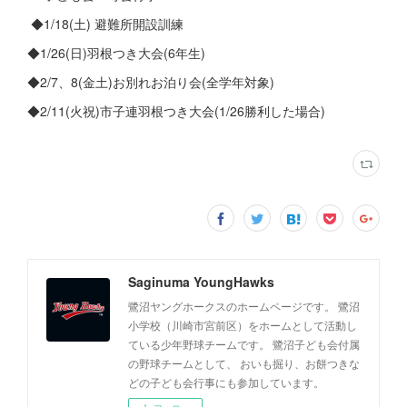
◆1/18(土) 避難所開設訓練
◆1/26(日)羽根つき大会(6年生)
◆2/7、8(金土)お別れお泊り会(全学年対象)
◆2/11(火祝)市子連羽根つき大会(1/26勝利した場合)
Saginuma YoungHawks
鷺沼ヤングホークスのホームページです。 鷺沼
小学校（川崎市宮前区）をホームとして活動し
ている少年野球チームです。 鷺沼子ども会付属
の野球チームとして、 おいも掘り、お餅つきな
どの子ども会行事にも参加しています。