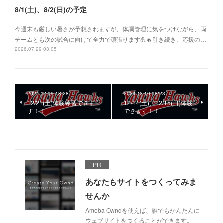
8/1(土)、8/2(日)の予定
今週末も厳しい暑さが予想されますが、体調管理に気をつけながら、両
チームとも次の試合に向けて全力で頑張ります💪🔥引き続き、応援の…
2026.07.29 03:05
2024.12.19 18:28
2024.12.10 18:23
12/21(土)体験練習できま
12/14(土)、12/15(日)体験
す！！
できます！！
PR
あなたもサイトをつくってみま
せんか
Ameba Owndを使えば、誰でもかんたんに
ウェブサイトをつくることができます。