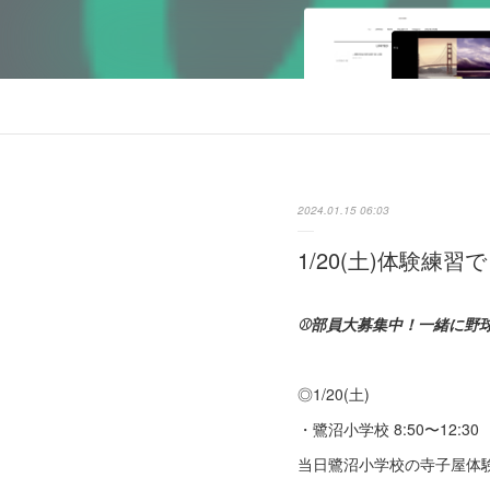
2024.01.15 06:03
1/20(土)体験練習
⚾部員大募集中！一緒に野
◎1/20(土)
・鷺沼小学校 8:50〜12:30
当日鷺沼小学校の寺子屋体験