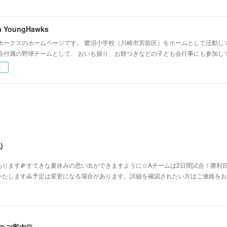
a YoungHawks
ホークスのホームページです。 鷺沼小学校（川崎市宮前区）をホームとして活動し
会付属の野球チームとして、 おいも掘り、お餅つきなどの子ども会行事にも参加し
ー
)
ります🌽すてきな夏休みの思い出ができますように☆Aチームは2日間試合！勝利目
たします🙇予定は変更になる場合があります。詳細を確認されたい方はご連絡をお願