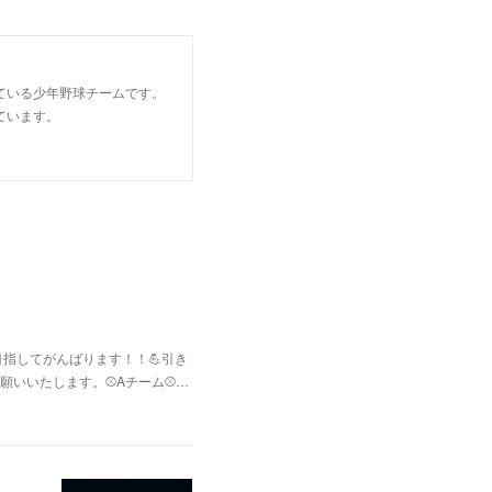
ている少年野球チームです。
ています。
指してがんばります！！💪引き
いいたします。⚾Aチーム⚾️…