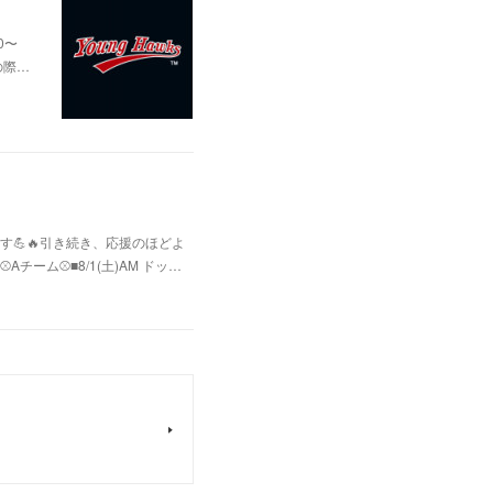
0〜
の際…
💪🔥引き続き、応援のほどよ
ム⚾️■8/1(土)AM ドッ…