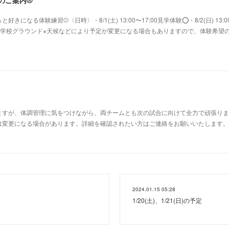
験のご案内⚾️
になる体験練習⚾〈日時〉・8/1(土) 13:00〜17:00見学体験⭕️・8/2(日) 13:0
鷺沼小学校グラウンド※天候などにより予定が変更になる場合もありますので、体験希望
すが、体調管理に気をつけながら、両チームとも次の試合に向けて全力で頑張ります
変更になる場合があります。詳細を確認されたい方はご連絡をお願いいたします。⚾Aチー
2024.01.15 05:28
定
1/20(土)、1/21(日)の予定