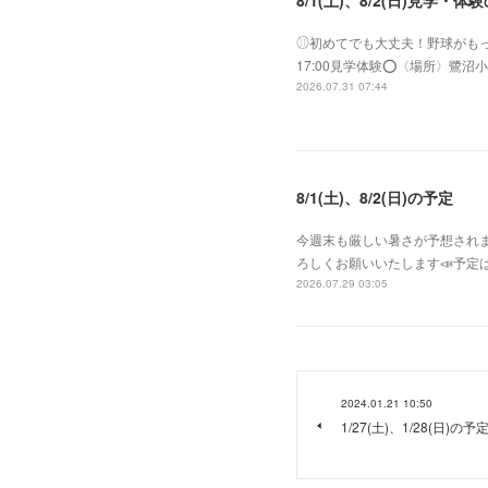
8/1(土)、8/2(日)見学・体
⚾︎初めてでも大丈夫！野球がもっと好き
17:00見学体験⭕️〈場所〉
2026.07.31 07:44
8/1(土)、8/2(日)の予定
今週末も厳しい暑さが予想されま
ろしくお願いいたします📣予定は
2026.07.29 03:05
2024.01.21 10:50
1/27(土)、1/28(日)の予