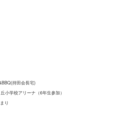
&BBQ(持田会長宅)
＠向丘小学校アリーナ（6年生参加）
泊まり