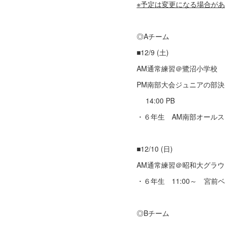
※予定は変更になる場合が
◎Aチーム
■12/9 (土)
AM通常練習＠鷺沼小学校
PM南部大会ジュニアの部決
14:00 PB
・６年生 AM南部オール
■12/10 (日)
AM通常練習＠昭和大グラウ
・６年生 11:00～ 宮前
◎Bチーム