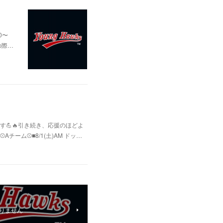
0〜
の際…
💪🔥引き続き、応援のほどよ
ム⚾️■8/1(土)AM ドッ…
ありません