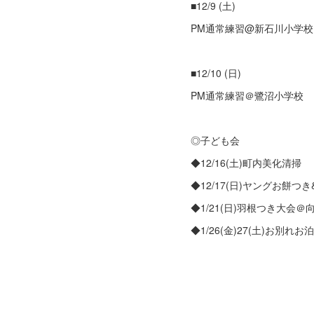
■12/9 (土)
PM通常練習@新石川小学校
■12/10 (日)
PM通常練習＠鷺沼小学校
◎子ども会
◆12/16(土)町内美化清掃
◆12/17(日)ヤングお餅つき
◆1/21(日)羽根つき大会
◆1/26(金)27(土)お別れお