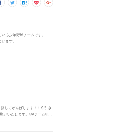
ている少年野球チームです。
ています。
指してがんばります！！💪引き
いいたします。⚾Aチーム⚾️…