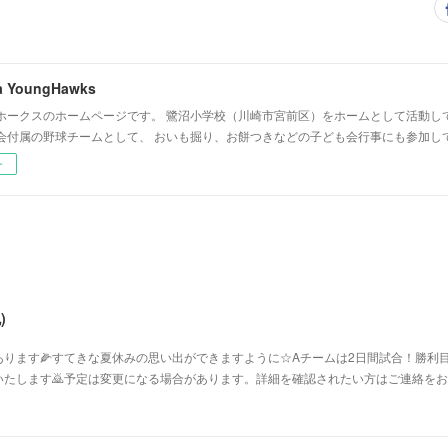
a YoungHawks
ホークスのホームページです。 鷺沼小学校（川崎市宮前区）をホームとして活動し
会付属の野球チームとして、 おいも掘り、お餅つきなどの子ども会行事にも参加し
ー
)
ります🌽すてきな夏休みの思い出ができますように☆Aチームは2日間試合！勝利目
たします🙇予定は変更になる場合があります。詳細を確認されたい方はご連絡をお願