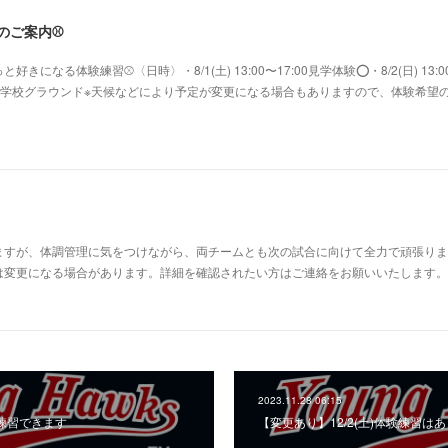
験のご案内⚾️
になる体験練習⚾〈日時〉・8/1(土) 13:00〜17:00見学体験⭕️・8/2(日) 13:0
鷺沼小学校グラウンド※天候などにより予定が変更になる場合もありますので、体験希望
すが、体調管理に気をつけながら、両チームとも次の試合に向けて全力で頑張ります
変更になる場合があります。詳細を確認されたい方はご連絡をお願いいたします。⚾Aチー
2023.11.28 06:15
体験練習できます
【変更あり】12/2(土)体験練習は