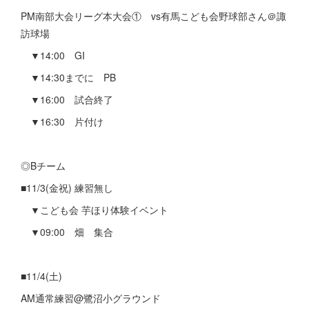
PM南部大会リーグ本大会① vs有馬こども会野球部さん＠諏
訪球場
▼14:00 GI
▼14:30までに PB
▼16:00 試合終了
▼16:30 片付け
◎Bチーム
■11/3(金祝) 練習無し
▼こども会 芋ほり体験イベント
▼09:00 畑 集合
■11/4(土)
AM通常練習@鷺沼小グラウンド