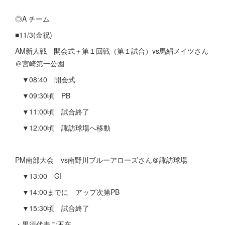
◎A チーム
■11/3(金祝)
AM新人戦 開会式＋第１回戦（第１試合）vs馬絹メイツさん
＠宮崎第一公園
▼08:40 開会式
▼09:30頃 PB
▼11:00頃 試合終了
▼12:00頃 諏訪球場へ移動
PM南部大会 vs南野川ブルーアローズさん＠諏訪球場
▼13:00 GI
▼14:00までに アップ次第PB
▼15:30頃 試合終了
・黒須代表ご不在