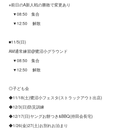
※前日のA新人戦の勝敗で変更あり
▼08:50 集合
▼12:50 解散
■11/5(日)
AM通常練習@鷺沼小グラウンド
▼08:50 集合
▼12:50 解散
◎子ども会
◆11/18(土)鷺沼小フェスタ(ストラックアウト出店)
◆12/3(日)防災訓練
◆12/17(日)ヤングお餅つき&BBQ(持田会長宅)
◆1/26(金)27(土)お別れお泊まり