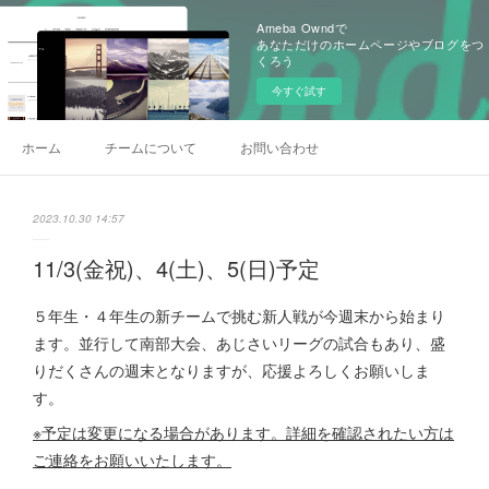
Ameba Owndで
あなただけのホームページやブログをつ
くろう
今すぐ試す
ホーム
チームについて
お問い合わせ
2023.10.30 14:57
11/3(金祝)、4(土)、5(日)予定
５年生・４年生の新チームで挑む新人戦が今週末から始まり
ます。並行して南部大会、あじさいリーグの試合もあり、盛
りだくさんの週末となりますが、応援よろしくお願いしま
す。
※予定は変更になる場合があります。詳細を確認されたい方は
ご連絡をお願いいたします。