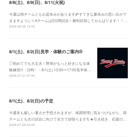
8/8(土)、8/9(日)、8/11(火祝)
今週は両チームともお盆休みがあります🌽すてきな夏休みの思い出がで
きますように☆Aチームは2日間試合！勝利目指してがんばります！！…
2026.08.05 13:43
8/1(土)、8/2(日)見学・体験のご案内⚾️
⚾︎初めてでも大丈夫！野球がもっと好きになる体
験練習⚾〈日時〉・8/1(土) 13:00〜17:00見学体…
2026.07.31 07:44
8/1(土)、8/2(日)の予定
今週末も厳しい暑さが予想されますが、体調管理に気をつけながら、両
チームとも次の試合に向けて全力で頑張ります💪🔥引き続き、応援の…
2026.07.29 03:05