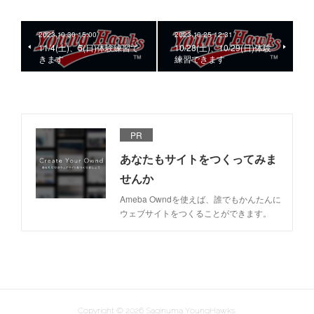
2023.10.30 15:00
2023.10.25 12:31
11/4(土)、5(日)体験練習で
10/28(土)、10/29(日)体験
きます
練習できます
PR
あなたもサイトをつくってみま
せんか
Ameba Owndを使えば、誰でもかんたんに
ウェブサイトをつくることができます。
Copyright ©
2026
Saginuma YoungHawks
.