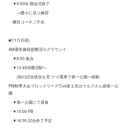
▼9:00頃 開会式終了
→鷺小に戻り練習
・勝目コーチご不在
■7/17(月祝)
AM通常練習@鷺沼小グラウンド
▼8:50 集合
▼12:45頃鷺沼駅へ
(前の試合状況を見つつ)電車で第一公園へ移動
PM秋季大会ブロックリーグ①vs富士見台ウルフさん@第一公
園
▼第一公園にて昼食
▼15:00 PB
▼16:30 試合終了予定