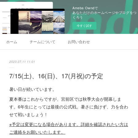
Ameba Owndで
あなただけのホームページやブログをつ
くろう
今すぐ試す
ホーム
チームについて
お問い合わせ
2023.07.11 11:01
7/15(土)、16(日)、17(月祝)の予定
暑い日が続いています。
夏本番はこれからですが、宮前区では秋季大会が開幕しま
す。6年生にとっては最後の公式戦。暑さに負けず、力を合わ
せて戦いましょう！
※予定は変更になる場合があります。詳細を確認されたい方は
ご連絡をお願いいたします。