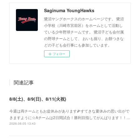
Saginuma YoungHawks
鷺沼ヤングホークスのホームページです。 鷺沼
小学校（川崎市宮前区）をホームとして活動し
ている少年野球チームです。 鷺沼子ども会付属
の野球チームとして、 おいも掘り、お餅つきな
どの子ども会行事にも参加しています。
フォロー
関連記事
8/8(土)、8/9(日)、8/11(火祝)
今週は両チームともお盆休みがあります🌽すてきな夏休みの思い出がで
きますように☆Aチームは2日間試合！勝利目指してがんばります！！…
2026.08.05 13:43