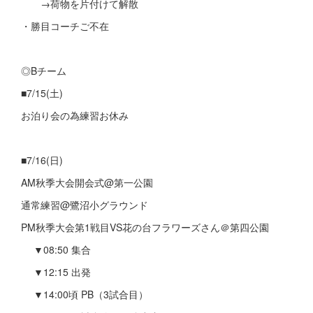
→荷物を片付けて解散
・勝目コーチご不在
◎Bチーム
■7/15(土)
お泊り会の為練習お休み
■7/16(日)
AM秋季大会開会式@第一公園
通常練習@鷺沼小グラウンド
PM秋季大会第1戦目VS花の台フラワーズさん＠第四公園
▼08:50 集合
▼12:15 出発
▼14:00頃 PB（3試合目）