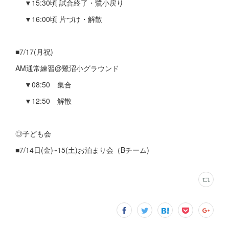
▼15:30頃 試合終了・鷺小戻り
▼16:00頃 片づけ・解散
■7/17(月祝)
AM通常練習@鷺沼小グラウンド
▼08:50 集合
▼12:50 解散
◎子ども会
■7/14日(金)~15(土)お泊まり会（Bチーム)