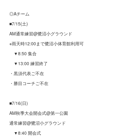
◎Aチーム
■7/15(土)
AM通常練習@鷺沼小グラウンド
※雨天時12:00まで鷺沼小体育館利用可
▼8:50 集合
▼13:00 練習終了
・黒須代表ご不在
・勝目コーチご不在
■7/16(日)
AM秋季大会開会式@第一公園
通常練習@鷺沼小グラウンド
▼8:40 開会式