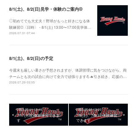
8/1(土)、8/2(日)見学・体験のご案内⚾️
⚾︎初めてでも大丈夫！野球がもっと好きになる体
験練習⚾〈日時〉・8/1(土) 13:00〜17:00見学体…
2026.07.31 07:44
8/1(土)、8/2(日)の予定
今週末も厳しい暑さが予想されますが、体調管理に気をつけながら、両
チームとも次の試合に向けて全力で頑張ります💪🔥引き続き、応援の…
2026.07.29 03:05
2023.07.11 15:46
2023.07.05 13:20
7/17(月祝)体験練習できま
7/8(土)、7/9(日)体験練習
す
できます