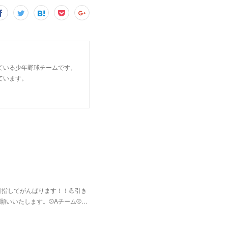
ている少年野球チームです。
ています。
指してがんばります！！💪引き
いいたします。⚾Aチーム⚾️…