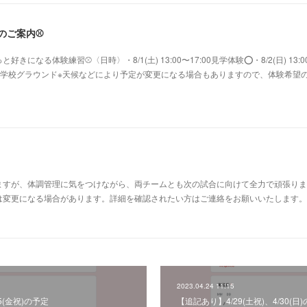
験のご案内⚾️
になる体験練習⚾〈日時〉・8/1(土) 13:00〜17:00見学体験⭕️・8/2(日) 13:0
鷺沼小学校グラウンド※天候などにより予定が変更になる場合もありますので、体験希望
すが、体調管理に気をつけながら、両チームとも次の試合に向けて全力で頑張ります
変更になる場合があります。詳細を確認されたい方はご連絡をお願いいたします。⚾Aチー
2023.04.24 11:15
/5(金祝)の予定
【追記あり】4/29(土祝)、4/30(日