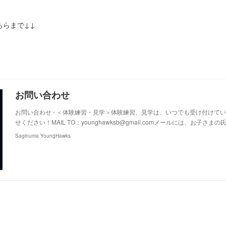
ちらまで↓↓
お問い合わせ
お問い合わせ - ＜体験練習・見学＞体験練習、見学は、いつでも受け付けて
せください！MAIL TO：younghawksb@gmail.comメールには、お子さま
Saginuma YoungHawks