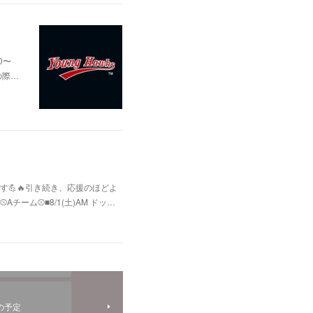
0〜
の際…
💪🔥引き続き、応援のほどよ
ム⚾️■8/1(土)AM ドッ…
)の予定