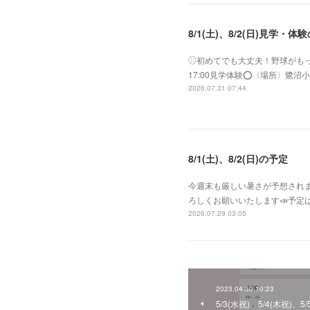
8/1(土)、8/2(日)見学・体
⚾︎初めてでも大丈夫！野球がもっと好き
17:00見学体験⭕️〈場所〉
2026.07.31 07:44
8/1(土)、8/2(日)の予定
今週末も厳しい暑さが予想されま
ろしくお願いいたします📣予定は
2026.07.29 03:05
2023.04.30 10:23
5/3(水祝)、5/4(木祝)、5