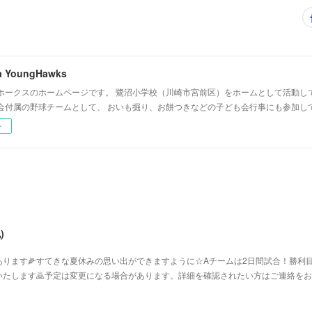
a YoungHawks
ホークスのホームページです。 鷺沼小学校（川崎市宮前区）をホームとして活動し
会付属の野球チームとして、 おいも掘り、お餅つきなどの子ども会行事にも参加し
ー
)
ります🌽すてきな夏休みの思い出ができますように☆Aチームは2日間試合！勝利目
たします🙇予定は変更になる場合があります。詳細を確認されたい方はご連絡をお願