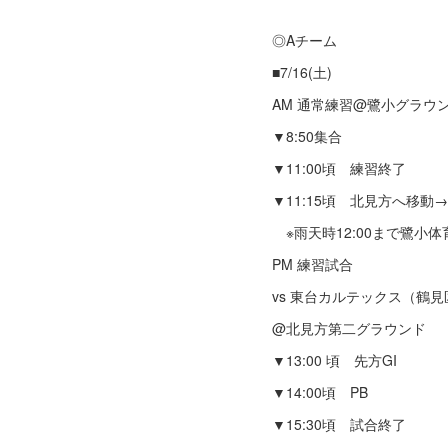
◎Aチーム
■7/16(土)
AM 通常練習@鷺小グラウ
▼8:50集合
▼11:00頃 練習終了
▼11:15頃 北見方へ移動
※雨天時12:00まで鷺小
PM 練習試合
vs 東台カルテックス（鶴見
@北見方第二グラウンド
▼13:00 頃 先方GI
▼14:00頃 PB
▼15:30頃 試合終了