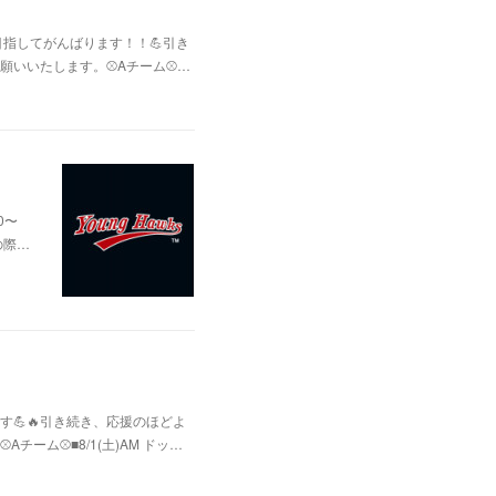
指してがんばります！！💪引き
いいたします。⚾Aチーム⚾️…
0〜
の際…
💪🔥引き続き、応援のほどよ
ム⚾️■8/1(土)AM ドッ…