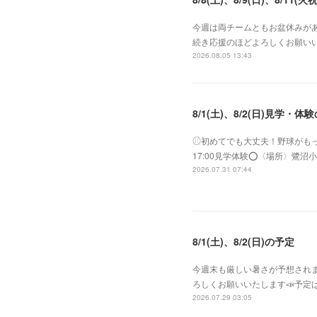
今週は両チームともお盆休みがあ
続き応援のほどよろしくお願いい
2026.08.05 13:43
8/1(土)、8/2(日)見学・体
⚾︎初めてでも大丈夫！野球がもっと好き
17:00見学体験⭕️〈場所〉
2026.07.31 07:44
8/1(土)、8/2(日)の予定
今週末も厳しい暑さが予想されま
ろしくお願いいたします📣予定は
2026.07.29 03:05