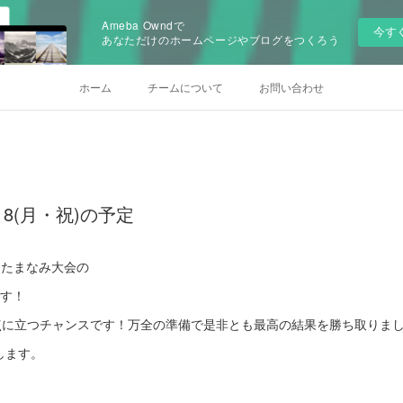
Ameba Owndで
今す
あなただけのホームページやブログをつくろう
ホーム
チームについて
お問い合わせ
)、18(月・祝)の予定
よたまなみ大会の
です！
頂点に立つチャンスです！万全の準備で是非とも最高の結果を勝ち取りま
します。