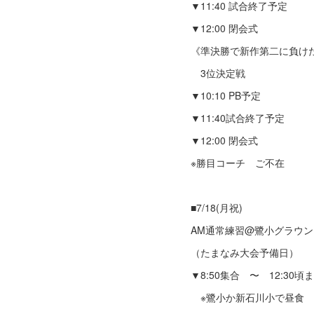
▼11:40 試合終了予定
▼12:00 閉会式
《準決勝で新作第二に負け
3位決定戦
▼10:10 PB予定
▼11:40試合終了予定
▼12:00 閉会式
※勝目コーチ ご不在
■7/18(月祝)
AM通常練習@鷺小グラウン
（たまなみ大会予備日）
▼8:50集合 〜 12:30頃
※鷺小か新石川小で昼食