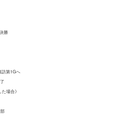
&決勝
諏訪第1Gへ
終了
した場合》
球部