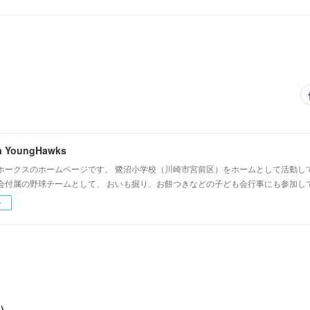
a YoungHawks
ホークスのホームページです。 鷺沼小学校（川崎市宮前区）をホームとして活動し
会付属の野球チームとして、 おいも掘り、お餅つきなどの子ども会行事にも参加し
ー
)