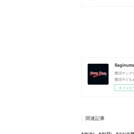
Saginum
鷺沼ヤング
鷺沼子ども
フォロ
関連記事
8/8(土)、8/9(日)、8/11(火祝