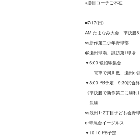
※勝目コーチご不在
■7/17(日)
AM たまなみ大会 準決勝
vs新作第二少年野球部
@瀬田球場、諏訪第1球場
▼6:00 鷺沼駅集合
電車で河川敷、瀬田or
▼8:00 PB予定 9:30試合
《準決勝で新作第二に勝利
決勝
vs浅田1･2丁目子ども会野
or寺尾台イーグルス
▼10:10 PB予定