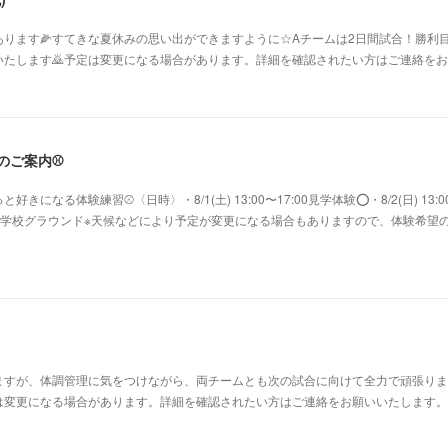
ります🌽すてきな夏休みの思い出ができますように☆Aチームは2日間試合！勝利目
たします🙇予定は変更になる場合があります。詳細を確認されたい方はご連絡をお願
験のご案内⚾️
になる体験練習⚾〈日時〉・8/1(土) 13:00〜17:00見学体験⭕️・8/2(日) 13:0
鷺沼小学校グラウンド※天候などにより予定が変更になる場合もありますので、体験希望
すが、体調管理に気をつけながら、両チームとも次の試合に向けて全力で頑張ります
変更になる場合があります。詳細を確認されたい方はご連絡をお願いいたします。⚾Aチー