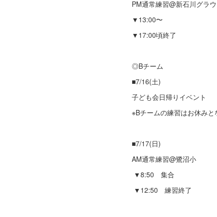
PM通常練習@新石川グラ
▼13:00〜
▼17:00頃終了
◎Bチーム
■7/16(土)
子ども会日帰りイベント
※Bチームの練習はお休みと
■7/17(日)
AM通常練習@鷺沼小
▼8:50 集合
▼12:50 練習終了