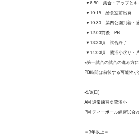
▼8:50 集合・アップと
▼10:15 給食室前出発
▼10:30 第四公園到着・
▼12:00前後 PB
▼13:30頃 試合終了
▼14:00頃 鷺沼小戻り・
※第一試合の試合の進み方
PB時間は前後する可能性が
▪️5/8(日)
AM 通常練習＠鷺沼小
PM ティーボール練習試合
＝3年以上＝