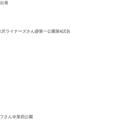
へ出発
r水沢ライナーズさん@第一公園第4試合
ルフさん＠第四公園