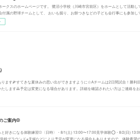
ホークスのホームページです。 鷺沼小学校（川崎市宮前区）をホームとして活動し
会付属の野球チームとして、 おいも掘り、お餅つきなどの子ども会行事にも参加し
ー
)
ります🌽すてきな夏休みの思い出ができますように☆Aチームは2日間試合！勝利目
たします🙇予定は変更になる場合があります。詳細を確認されたい方はご連絡をお願
験のご案内⚾️
になる体験練習⚾〈日時〉・8/1(土) 13:00〜17:00見学体験⭕️・8/2(日) 13:0
鷺沼小学校グラウンド※天候などにより予定が変更になる場合もありますので、体験希望