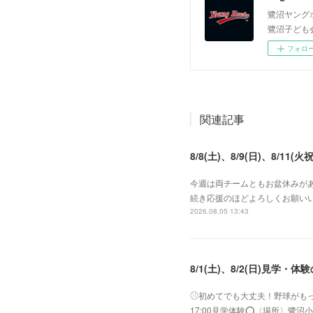
鷺沼ヤング
鷺沼子ども
フォロ
関連記事
8/8(土)、8/9(日)、8/11(火祝
今週は両チームともお盆休みがあ
続き応援のほどよろしくお願いい
2026.08.05 13:43
8/1(土)、8/2(日)見学・体
⚾︎初めてでも大丈夫！野球がもっと好き
17:00見学体験⭕️〈場所〉