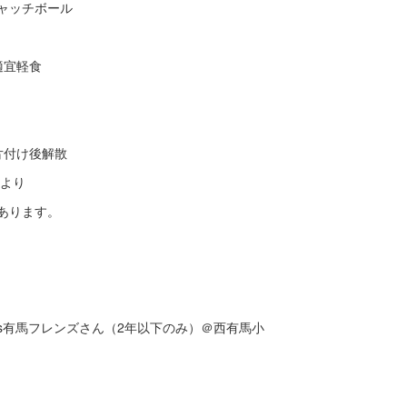
キャッチボール
適宜軽食
片付け後解散
により
あります。
vs有馬フレンズさん（2年以下のみ）＠西有馬小