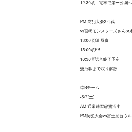
12:30頃 電車で第一公園
PM 防犯大会2回戦
vs宮崎モンスターズさんo
13:00頃GI 昼食
15:00頃PB
16:30頃試合終了予定
鷺沼駅まで戻り解散
◎Bチーム
▪️5/7(土)
AM 通常練習@鷺沼小
PM防犯大会vs富士見台ウ