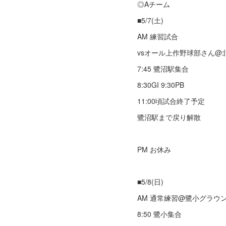
◎Aチーム
■5/7(土)
AM 練習試合
vsオール上作野球部さん@
7:45 鷺沼駅集合
8:30GI 9:30PB
11:00頃試合終了予定
鷺沼駅まで戻り解散
PM お休み
■5/8(日)
AM 通常練習@鷺小グラウ
8:50 鷺小集合