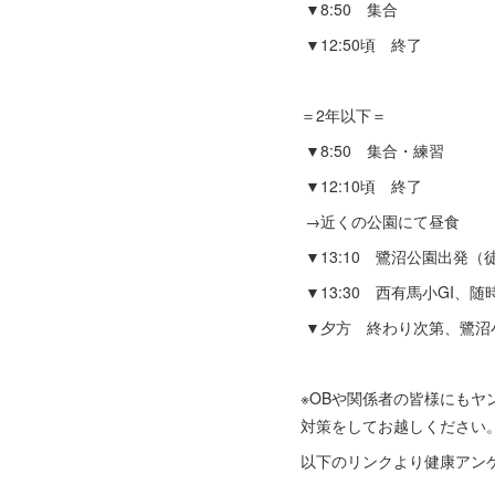
▼8:50 集合
▼12:50頃 終了
＝2年以下＝
▼8:50 集合・練習
▼12:10頃 終了
→近くの公園にて昼食
▼13:10 鷺沼公園出発（
▼13:30 西有馬小GI、
▼夕方 終わり次第、鷺沼
※OBや関係者の皆様にも
対策をしてお越しください
以下のリンクより健康アン