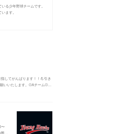
ている少年野球チームです。
ています。
指してがんばります！！💪引き
いいたします。⚾Aチーム⚾️…
0〜
の際…