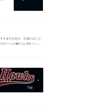
💪🔥引き続き、応援のほどよ
ム⚾️■8/1(土)AM ドッ…
練習できます