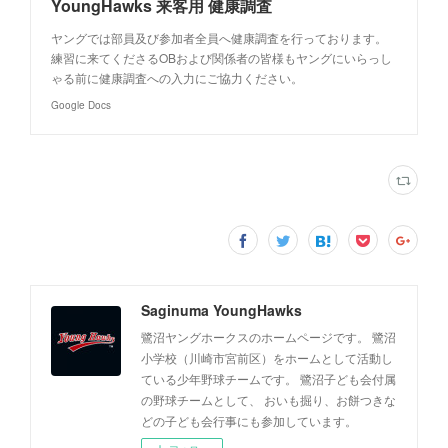
YoungHawks 来客用 健康調査
ヤングでは部員及び参加者全員へ健康調査を行っております。
練習に来てくださるOBおよび関係者の皆様もヤングにいらっし
ゃる前に健康調査への入力にご協力ください。
Google Docs
Saginuma YoungHawks
鷺沼ヤングホークスのホームページです。 鷺沼
小学校（川崎市宮前区）をホームとして活動し
ている少年野球チームです。 鷺沼子ども会付属
の野球チームとして、 おいも掘り、お餅つきな
どの子ども会行事にも参加しています。