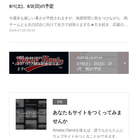
8/1(土)、8/2(日)の予定
今週末も厳しい暑さが予想されますが、体調管理に気をつけながら、両
チームとも次の試合に向けて全力で頑張ります💪🔥引き続き、応援の…
2026.07.29 03:05
2022.03.24 03:26
2022.03.18 07:44
3/27 (日)AM体験練習でき
3/19(土)、20(日)、21
ます
(月・祝)の予定
PR
あなたもサイトをつくってみま
せんか
Ameba Owndを使えば、誰でもかんたんに
ウェブサイトをつくることができます。