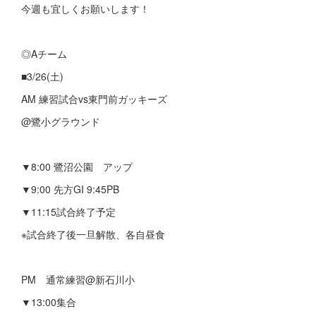
今週も宜しくお願いします！
◎Aチーム
■3/26(土)
AM 練習試合vs東門前ガッキーズ
@鷺小グラウンド
▼8:00 鷺沼公園 アップ
▼9:00 先方GI 9:45PB
▼11:15試合終了予定
※試合終了後一旦解散、各自昼食
PM 通常練習@新石川小
▼13:00集合