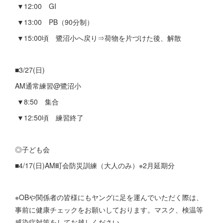
▼12:00 GI
▼13:00 PB（90分制）
▼15:00頃 鷺沼小へ戻り⇒荷物を片づけた後、解散
■3/27(日)
AM通常練習@鷺沼小
▼8:50 集合
▼12:50頃 練習終了
◎子ども会
■4/17(日)AM町会防災訓練（大人のみ）※2月延期分
※OBや関係者の皆様にもヤングに足を運んでいただく際は、
事前に健康チェックをお願いしております。マスク、検温等
感染症対策をしてお越しください。