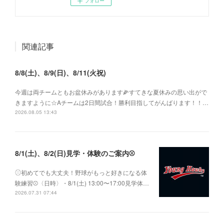
フォロー
関連記事
8/8(土)、8/9(日)、8/11(火祝)
今週は両チームともお盆休みがあります🌽すてきな夏休みの思い出がで
きますように☆Aチームは2日間試合！勝利目指してがんばります！！…
2026.08.05 13:43
8/1(土)、8/2(日)見学・体験のご案内⚾️
⚾︎初めてでも大丈夫！野球がもっと好きになる体
験練習⚾〈日時〉・8/1(土) 13:00〜17:00見学体…
2026.07.31 07:44