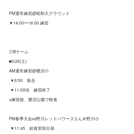
PM通常練習@昭和大グラウンド
▼14:00〜16:00 練習
◎Bチーム
■3/26(土)
AM通常練習@鷺沼小
▼8:50 集合
▼11:00頃 練習終了
※練習後、鷺沼公園で軽食
PM春季大会vs野川レッドパワーズさん＠野川小
▼11:45 給食室前出発