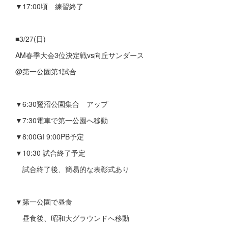
▼17:00頃 練習終了
■3/27(日)
AM春季大会3位決定戦vs向丘サンダース
@第一公園第1試合
▼6:30鷺沼公園集合 アップ
▼7:30電車で第一公園へ移動
▼8:00GI 9:00PB予定
▼10:30 試合終了予定
試合終了後、簡易的な表彰式あり
▼第一公園で昼食
昼食後、昭和大グラウンドへ移動