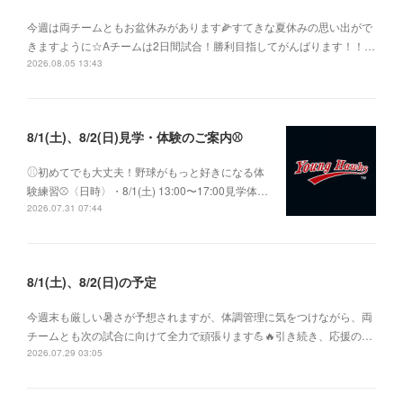
今週は両チームともお盆休みがあります🌽すてきな夏休みの思い出がで
きますように☆Aチームは2日間試合！勝利目指してがんばります！！…
2026.08.05 13:43
8/1(土)、8/2(日)見学・体験のご案内⚾️
⚾︎初めてでも大丈夫！野球がもっと好きになる体
験練習⚾〈日時〉・8/1(土) 13:00〜17:00見学体…
2026.07.31 07:44
8/1(土)、8/2(日)の予定
今週末も厳しい暑さが予想されますが、体調管理に気をつけながら、両
チームとも次の試合に向けて全力で頑張ります💪🔥引き続き、応援の…
2026.07.29 03:05