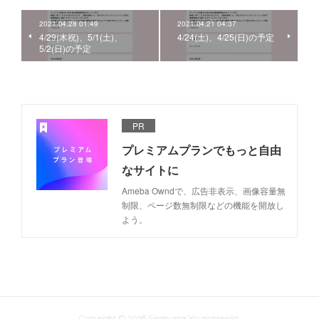
2021.04.28 01:49
2021.04.21 04:37
4/29(木祝)、5/1(土)、
4/24(土)、4/25(日)の予定
5/2(日)の予定
PR
プレミアムプランでもっと自由
なサイトに
Ameba Owndで、広告非表示、画像容量無
制限、ページ数無制限などの機能を開放し
よう。
Copyright ©
2026
Saginuma YoungHawks
.