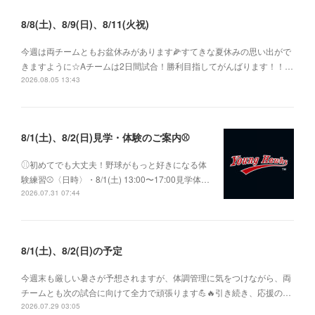
8/8(土)、8/9(日)、8/11(火祝)
今週は両チームともお盆休みがあります🌽すてきな夏休みの思い出がで
きますように☆Aチームは2日間試合！勝利目指してがんばります！！…
2026.08.05 13:43
8/1(土)、8/2(日)見学・体験のご案内⚾️
⚾︎初めてでも大丈夫！野球がもっと好きになる体
験練習⚾〈日時〉・8/1(土) 13:00〜17:00見学体…
2026.07.31 07:44
8/1(土)、8/2(日)の予定
今週末も厳しい暑さが予想されますが、体調管理に気をつけながら、両
チームとも次の試合に向けて全力で頑張ります💪🔥引き続き、応援の…
2026.07.29 03:05