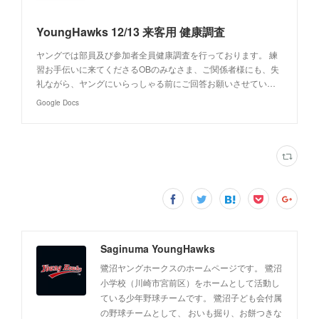
YoungHawks 12/13 来客用 健康調査
ヤングでは部員及び参加者全員健康調査を行っております。 練
習お手伝いに来てくださるOBのみなさま、ご関係者様にも、失
礼ながら、ヤングにいらっしゃる前にご回答お願いさせてい…
Google Docs
Saginuma YoungHawks
鷺沼ヤングホークスのホームページです。 鷺沼
小学校（川崎市宮前区）をホームとして活動し
ている少年野球チームです。 鷺沼子ども会付属
の野球チームとして、 おいも掘り、お餅つきな