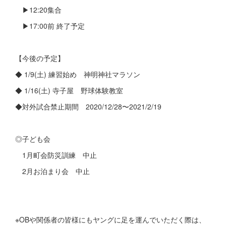
▶︎12:20集合
▶︎17:00前 終了予定
【今後の予定】
◆ 1/9(土) 練習始め 神明神社マラソン
◆ 1/16(土) 寺子屋 野球体験教室
◆対外試合禁止期間 2020/12/28〜2021/2/19
◎子ども会
1月町会防災訓練 中止
2月お泊まり会 中止
※OBや関係者の皆様にもヤングに足を運んでいただく際は、