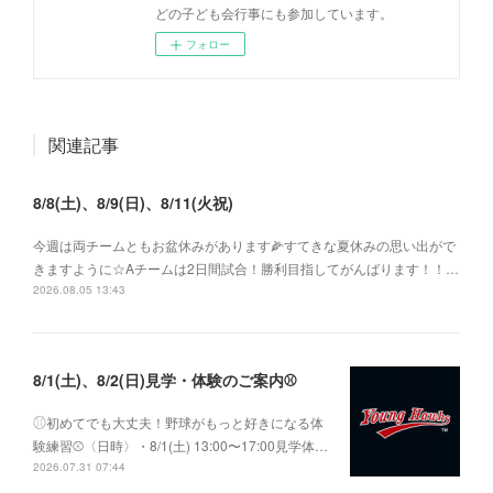
どの子ども会行事にも参加しています。
フォロー
関連記事
8/8(土)、8/9(日)、8/11(火祝)
今週は両チームともお盆休みがあります🌽すてきな夏休みの思い出がで
きますように☆Aチームは2日間試合！勝利目指してがんばります！！…
2026.08.05 13:43
8/1(土)、8/2(日)見学・体験のご案内⚾️
⚾︎初めてでも大丈夫！野球がもっと好きになる体
験練習⚾〈日時〉・8/1(土) 13:00〜17:00見学体…
2026.07.31 07:44