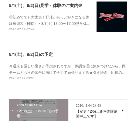
8/1(土)、8/2(日)見学・体験のご案内⚾️
⚾︎初めてでも大丈夫！野球がもっと好きになる体
験練習⚾〈日時〉・8/1(土) 13:00〜17:00見学体…
2026.07.31 07:44
8/1(土)、8/2(日)の予定
今週末も厳しい暑さが予想されますが、体調管理に気をつけながら、両
チームとも次の試合に向けて全力で頑張ります💪🔥引き続き、応援の…
2026.07.29 03:05
2020.12.09 11:14
2020.12.04 21:53
12/12(土)、12/13(日)の予
【変更 12/5(土)PM体験練
定
習中止です】