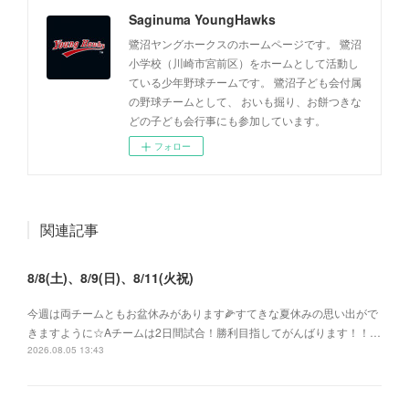
Saginuma YoungHawks
鷺沼ヤングホークスのホームページです。 鷺沼
小学校（川崎市宮前区）をホームとして活動し
ている少年野球チームです。 鷺沼子ども会付属
の野球チームとして、 おいも掘り、お餅つきな
どの子ども会行事にも参加しています。
フォロー
関連記事
8/8(土)、8/9(日)、8/11(火祝)
今週は両チームともお盆休みがあります🌽すてきな夏休みの思い出がで
きますように☆Aチームは2日間試合！勝利目指してがんばります！！…
2026.08.05 13:43