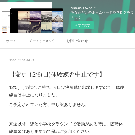
Ameba Owndで
あなただけのホームページやブログをつ
くろう
今すぐ試す
ホーム
チームについて
お問い合わせ
2020.12.05 06:42
【変更 12/6(日)体験練習中止です】
12/5(土)の試合に勝ち、6日は決勝戦に出場しますので、体験
練習は中止になりました。
ご予定されていた方、申し訳ありません。
来週以降、鷺沼小学校グラウンドで活動がある時に、随時体
験練習はありますので是非ご参加ください。