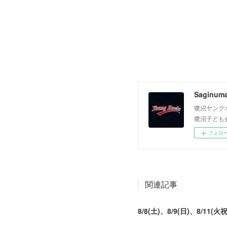
Saginum
鷺沼ヤング
鷺沼子ども
フォロ
関連記事
8/8(土)、8/9(日)、8/11(火祝