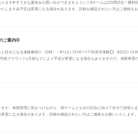
ります🌽すてきな夏休みの思い出ができますように☆Aチームは2日間試合！勝利目
たします🙇予定は変更になる場合があります。詳細を確認されたい方はご連絡をお願
験のご案内⚾️
になる体験練習⚾〈日時〉・8/1(土) 13:00〜17:00見学体験⭕️・8/2(日) 13:0
鷺沼小学校グラウンド※天候などにより予定が変更になる場合もありますので、体験希望
すが、体調管理に気をつけながら、両チームとも次の試合に向けて全力で頑張ります
変更になる場合があります。詳細を確認されたい方はご連絡をお願いいたします。⚾Aチー