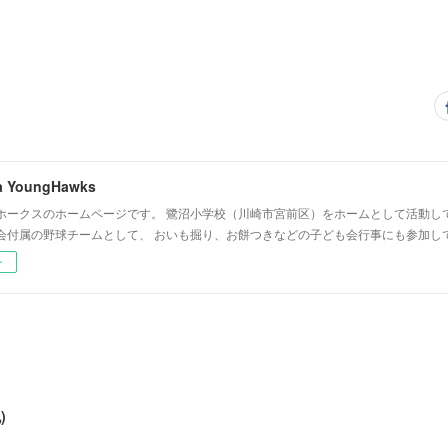
a YoungHawks
ホークスのホームページです。 鷺沼小学校（川崎市宮前区）をホームとして活動し
会付属の野球チームとして、 おいも掘り、お餅つきなどの子ども会行事にも参加し
ー
)