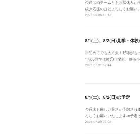
今週は両チームともお盆休みがあ
続き応援のほどよろしくお願いい
2026.08.05 13:43
8/1(土)、8/2(日)見学・体
⚾︎初めてでも大丈夫！野球がもっと好き
17:00見学体験⭕️〈場所〉
2026.07.31 07:44
8/1(土)、8/2(日)の予定
今週末も厳しい暑さが予想されま
ろしくお願いいたします📣予定は
2026.07.29 03:05