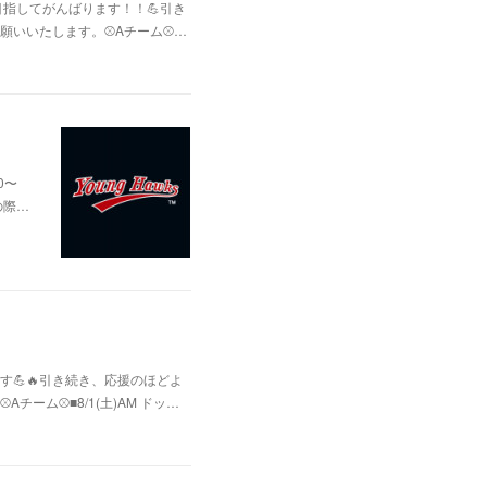
指してがんばります！！💪引き
いいたします。⚾Aチーム⚾️…
0〜
の際…
💪🔥引き続き、応援のほどよ
ム⚾️■8/1(土)AM ドッ…